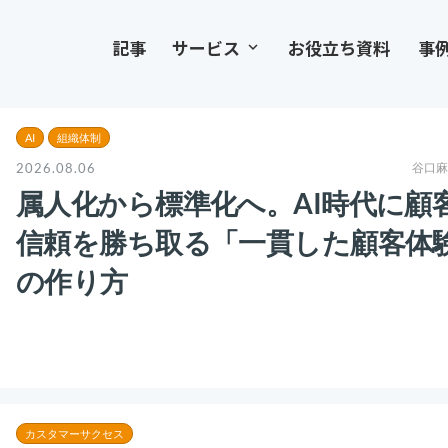
記事
サービス
お役立ち資料
事
keyboard_arrow_down
AI
組織体制
2026.08.06
谷口麻
属人化から標準化へ。AI時代に顧
信頼を勝ち取る「一貫した顧客体
の作り方
カスタマーサクセス