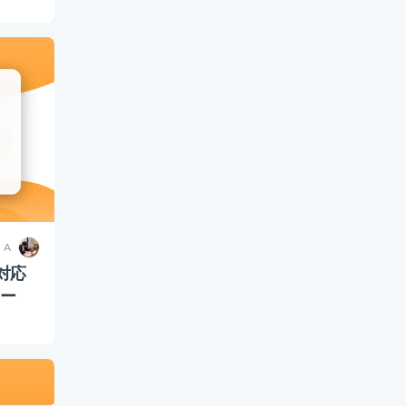
・A
対応
レー