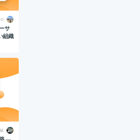
.O
ーサ
い組織
紘
築 ―