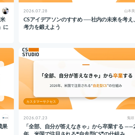
2026.07.28
山本美
？米
CSアイデアソンのすすめ ──社内の未来を考え
」に
考力を鍛えよう
カスタマーサクセス
2026.07.23
鬼頭
成果
「全部、自分が答えなきゃ」から卒業する ——2
年、米国で注目される❝自走型CS❞の仕組み