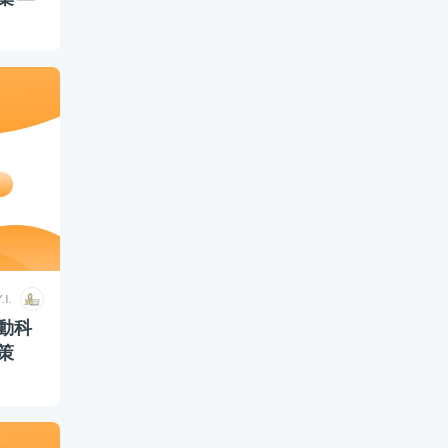
.I.
動科
策