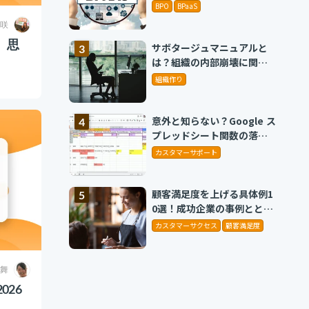
BPO
BPaaS
咲
、思
サボタージュマニュアルと
は？組織の内部崩壊に関す
るバイブル
組織作り
意外と知らない？Google ス
プレッドシート関数の落と
し穴 ～集計作業を効率化
カスタマーサポート
する4つの関数と、見落とし
がちな注意点～
顧客満足度を上げる具体例1
0選！成功企業の事例ととも
に解説
カスタマーサクセス
顧客満足度
 舞
026