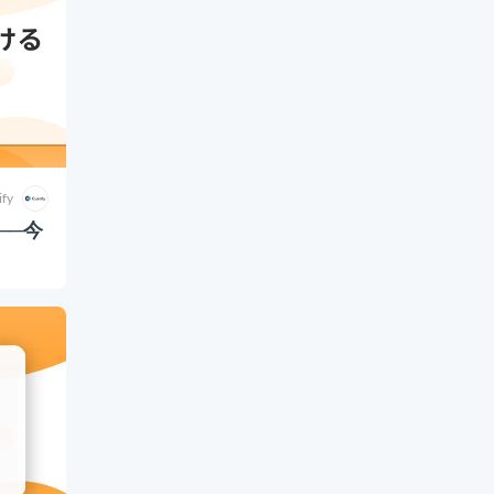
ify
──今