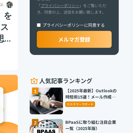
 凪
「
プライバシーポリシー
」をご覧いただ
き、同意の上、送信をお願い致します。
」を
セス
プライバシーポリシーに同意する
思
人気記事ランキング
【2025年最新】Outlookの
時短術15選！メール作成や
タスク管理のテクニックを
カスタマーサポート
紹介
BPaaSに取り組む注目企業
一覧（2025年版）