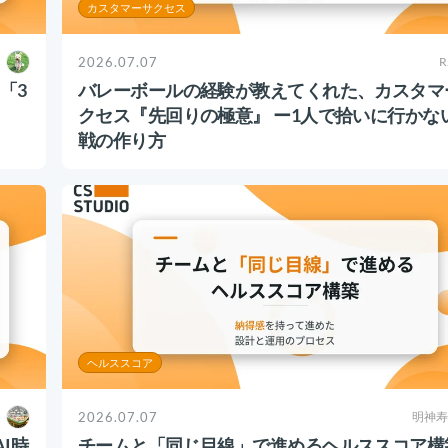
カスタマーサクセス
2026.07.07
R
「3
バレーボールの経験が教えてくれた、カスタマ
クセス『先回りの極意』 ー1人で拾いに行かな
戦の作り方
ヘルススコア
2026.07.07
明神寿
I時
チームと「同じ目線」で進めるヘルススコア構