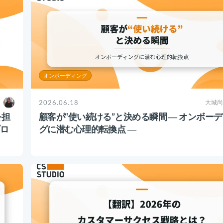
オンボーディング
2026.06.18
大城尚
を担
顧客が“使い続ける”と決める瞬間 ― オンボー
ロ
グに潜む心理的転換点 ―