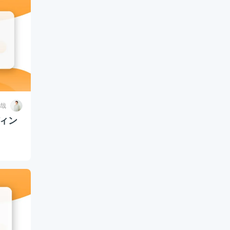
哉
ディン