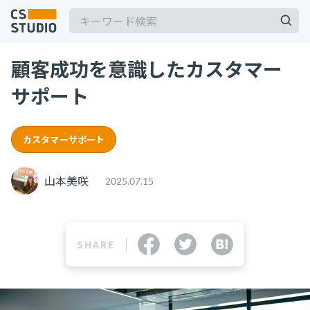
顧客成功を意識したカスタマー
2025.03.19
サポート
【2025年最新】Outlookの時短術15選！メー
ル作成やタスク管理のテクニックを紹介
カスタマーサポート
カスタマーサポート
記事
2025.06.06
BPaaSに取り組む注目企業一覧（2025年版）
サービス
keyboard_arrow_down
山本美咲
2025.07.15
BPO
BPaaS
コンサル・トレーニング
2025.08.19
SHARE
顧客満足度を上げる具体例10選！成功企業の事
コンサルティング
例とともに解説
ブートキャンプ
CS人材育成プログラム
カスタマーサクセス
顧客満足度
2024.11.07