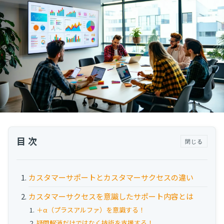
運用代行・人材派遣
サボタージュマニュアルとは？組織の内部崩壊
に関するバイブル
カスタマーサクセス人材派遣・常駐
組織作り
カスタマーサクセスBPO
BPaaS​
2025.04.23
既存営業 AI BPO
意外と知らない？Google スプレッドシート関
数の落とし穴 ～集計作業を効率化する4つの
カスタマーサポート代行
関数と、見落としがちな注意点～
カスタマーサポート
多言語カスタマーサポート対応
CSツール導入・運用支援
ツール選定・運用支援
目次
閉じる
Zendesk導入支援
その他ご支援​
カスタマーサポートとカスタマーサクセスの違い
ユーザーインタビュー
カスタマーサクセスを意識したサポート内容とは
インサイドセールス代行
＋α（プラスアルファ）を意識する！
疑問解消だけではなく技術を支援する！