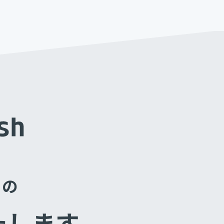
ト
の
たします