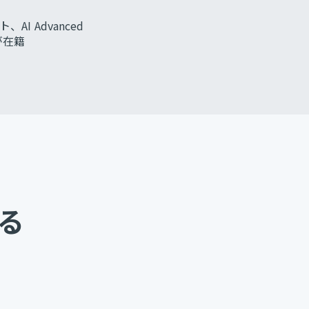
I Advanced
が在籍
る