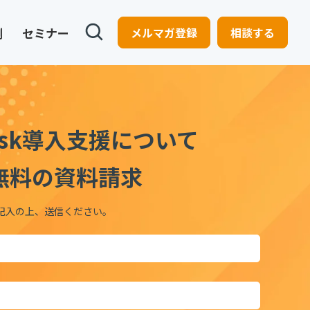
例
セミナー
メルマガ登録
相談する
desk導入支援について
無料の資料請求
記入の上、送信ください。