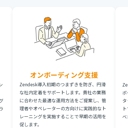
オンボーディング支援
Zendesk導入初期のつまずきを防ぎ、円滑
ン
Z
な社内定着をサポートします。貴社の業務
。
ポ
に合わせた最適な運用方法をご提案し、管
グ
タ
理者やオペレーターの方向けに実践的なト
ラ
ト
レーニングを実施することで早期の活用を
べ
促します。