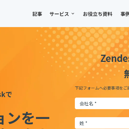
記事
サービス
お役立ち資料
事
keyboard_arrow_down
Zen
下記フォームへ必要事項をご
skで
ョンを一