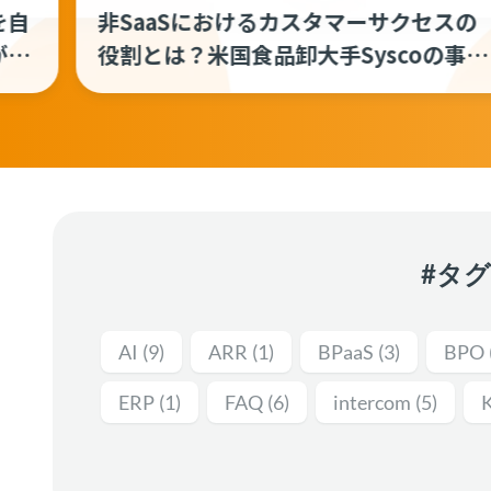
自
非SaaSにおけるカスタマーサクセスの
燃
役割とは？米国食品卸大手Syscoの事例
ス
から考える「顧客のPL」に責任を持つ
職能の定義
#タ
AI
(9)
ARR
(1)
BPaaS
(3)
BPO
ERP
(1)
FAQ
(6)
intercom
(5)