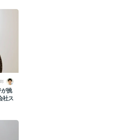
郎
ジが挑
会社ス