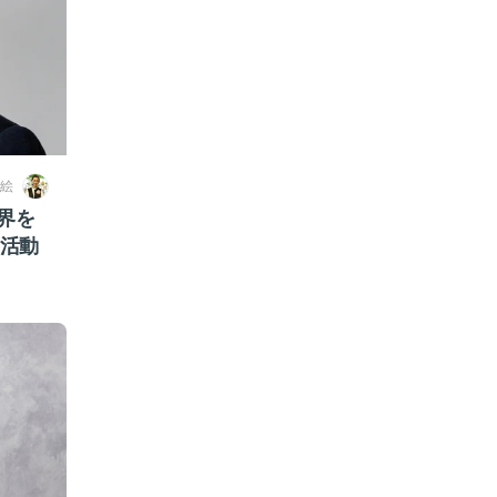
絵
界を
S活動