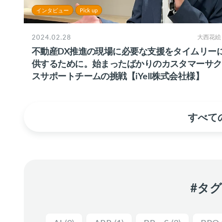
インタビュー
Pick up
2024.02.28
大西花絵
不動産DX推進の現場に必要な支援をタイムリー
供するために。始まったばかりのカスタマーサク
スサポートチームの挑戦【iYell株式会社様】
すべての
#タ