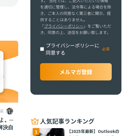
す。 当社では、ご記入いただいた情報
を適切に管理し、法令等による場合を除
き、ご本人の同意なく第三者に開示、提
供することはありません。
「
プライバシーポリシー
」をご覧いただ
き、同意の上、送信をお願い致します。
プライバシーポリシーに
同意する
 凪
よ。─
人気記事ランキング
解決自
【2025年最新】Outlookの