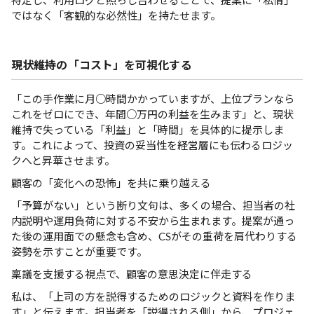
特定し、利用ログと照らし合わせることで、提案に「私情」
ではなく「客観的な必然性」を持たせます。
現状維持の「コスト」を可視化する
「この手作業に月○時間かかっていますが、上位プランなら
これをゼロにでき、年間○万円の利益を生みます」と、現状
維持で失っている「利益」と「時間」を具体的に提示しま
す。これによって、投資の妥当性を経営層にも伝わるロジッ
クへと昇華させます。
顧客の「変化への恐怖」を共に乗り越える
「予算がない」という断り文句は、多くの場合、担当者の社
内説明や運用負荷に対する不安から生まれます。提案が通っ
た後の運用面での懸念も含め、CSがその重荷を肩代わりする
姿勢を示すことが重要です。
稟議を支援する視点で、顧客の意思決定に伴走する
私は、「上司の方を説得するためのロジックと資料を作りま
す」と伝えます。担当者を「説得される側」から、プロジェ