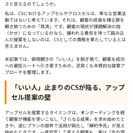
さと言えるのでしょうか。
私は、CSにおけるアップセルやクロスセルは、単なる営業活
動ではないと考えています。それは、顧客の成長を縛る鎖を
解き放つための「救済」です。顧客の現状が課題解決の枷
（かせ）になっているのなら、嫌われる勇気を持って踏み込
んだ提案をしないのは、CSとしての責務を果たしているとは
言えません。
本記事では、御用聞きの「いい人」を脱ぎ捨て、顧客を成功
への最短ルートへ引き戻すための、泥臭くも本質的な提案ア
プローチを整理します。
「いい人」止まりのCSが陥る、アップ
セル提案の壁
アップセルを提案するタイミングは、オンボーディングを経
て顧客が機能を使いこなし「さらなる成果」を求め始めたと
きや、逆にプランの限界で活用が鈍化し「解約予兆」が見え
始めたときです。一見安定して見える顧客も、実は「今の環