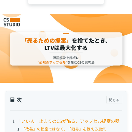
運用代行・人材派遣
カスタマーサクセス人材派遣・常駐
カスタマーサクセスBPO
BPaaS​
既存営業 AI BPO
カスタマーサポート代行
多言語カスタマーサポート対応
CSツール導入・運用支援
ツール選定・運用支援
Zendesk導入支援
目次
閉じる
その他ご支援​
ユーザーインタビュー
「いい人」止まりのCSが陥る、アップセル提案の壁
インサイドセールス代行
「改善」の提案ではなく、「限界」を捉える勇気