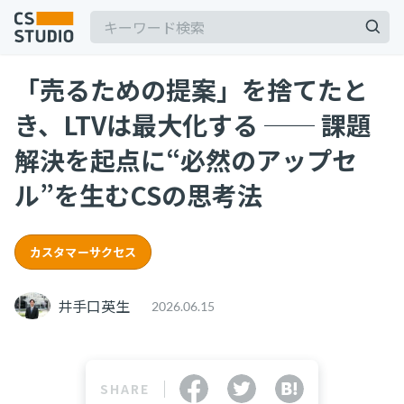
「売るための提案」を捨てたと
き、LTVは最大化する ── 課題
解決を起点に“必然のアップセ
ル”を生むCSの思考法
記事
サービス
keyboard_arrow_down
カスタマーサクセス
コンサル・トレーニング
井手口英生
2026.06.15
コンサルティング
ブートキャンプ
CS人材育成プログラム
SHARE