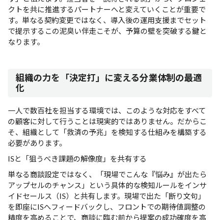
クトを共に推進するパートナーへと変えていくことが重要で
す。単なる契約変更ではなく、導入後の運用支援までセット
で提示するこの泥臭い伴走こそが、予算の壁を突破する鍵と
なります。
組織の力を「決定打」に変える分業体制の最適
化
一人で数百社を担当する環境では、このような対応をすべて
の顧客に対して行うことは現実的ではありません。だからこ
そ、組織として「救済の予兆」を検知する仕組みを構築する
必要があります。
ISと「狙うべき課題の解像度」を共有する
単なる商談設定ではなく、「現場でこんな『悩み』が出たら
アップセルのチャンス」という具体的な検知ルールをインサ
イドセールス（IS）と共有します。現場で出た「断り文句」
を即座にISへフィードバックし、フロントでの期待値調整の
精度を高めることで、商談に臨む前から提案の成功確度を高