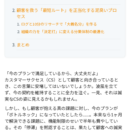
お役立ち資料
顧客を救う「最短ルート」を正当化する泥臭いプロ
セス
事例
ログと10分のリサーチで「大義名分」を作る
セミナー
組織の力を「決定打」に変える分業体制の最適化
まとめ
メルマガ登録
相談する
「今のプランで満足しているから、大丈夫だよ」
カスタマーサクセス（CS）として顧客と向き合っていると
き、この言葉に安堵してはいないでしょうか。波風を立て
ず、今の契約を維持することに全力を注ぐ。一見、それは誠
実なCSの姿に見えるかもしれません。
しかし、もし顧客が抱える真の課題に対し、今のプランが
「ボトルネック」になっていたとしたら……。本来なら1ヶ月
で解決できる課題に、機能制限のせいで半年も費やしてい
る。その「停滞」を黙認することは、果たして顧客への誠実