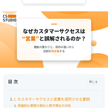
運用代行・人材派遣
サボタージュマニュアルとは？組織の内部崩壊
に関するバイブル
カスタマーサクセス人材派遣・常駐
組織作り
カスタマーサクセスBPO
BPaaS​
2025.04.23
既存営業 AI BPO
意外と知らない？Google スプレッドシート関
数の落とし穴 ～集計作業を効率化する4つの
カスタマーサポート代行
関数と、見落としがちな注意点～
カスタマーサポート
多言語カスタマーサポート対応
CSツール導入・運用支援
ツール選定・運用支援
Zendesk導入支援
目次
閉じる
その他ご支援​
ユーザーインタビュー
1. カスタマーサクセスと営業を混同させる要因
インサイドセールス代行
表面的な業務の類似と数字責任の共有