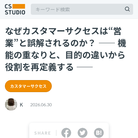
なぜカスタマーサクセスは“営
2025.03.19
業”と誤解されるのか？ ―― 機
【2025年最新】Outlookの時短術15選！メー
ル作成やタスク管理のテクニックを紹介
能の重なりと、目的の違いから
カスタマーサポート
役割を再定義する ――
記事
2025.06.06
BPaaSに取り組む注目企業一覧（2025年版）
サービス
keyboard_arrow_down
BPO
BPaaS
カスタマーサクセス
コンサル・トレーニング
2025.08.19
K
2026.06.30
顧客満足度を上げる具体例10選！成功企業の事
コンサルティング
例とともに解説
ブートキャンプ
CS人材育成プログラム
カスタマーサクセス
顧客満足度
SHARE
2024.11.07