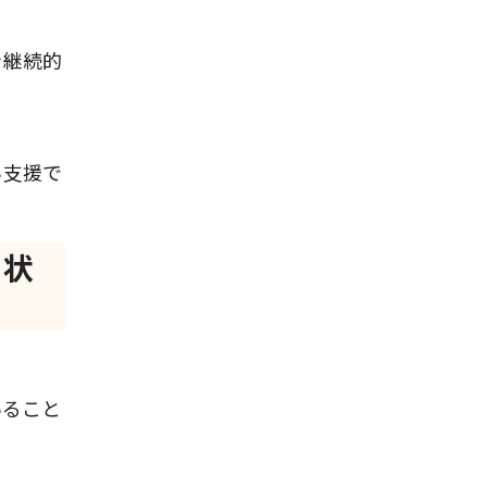
を継続的
ら支援で
た状
いること