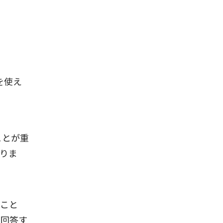
を使え
ことが重
りま
ること
に回答す