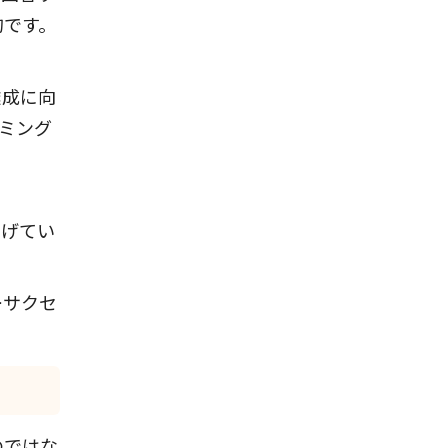
的です。
達成に向
ミング
上げてい
ーサクセ
のではな