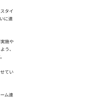
うスタイ
いに連
修実施や
るよう、
す。
させてい
チーム連