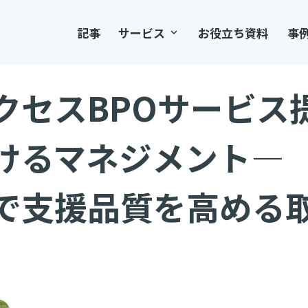
記事
サービス
お役立ち資料
事
keyboard_arrow_down
クセスBPOサービス
けるマネジメント―
で支援品質を高める