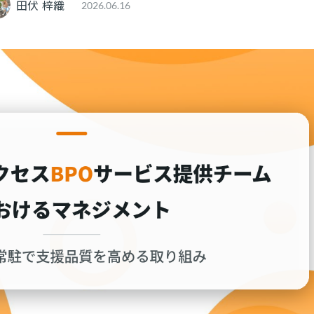
田伏 梓織
2026.06.16