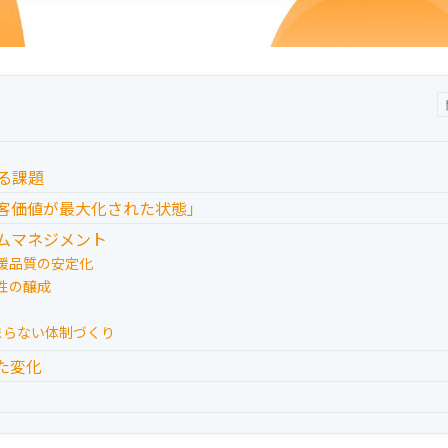
する課題
顧客価値が最大化された状態」
ームマネジメント
援品質の安定化
性の醸成
客支援が止まらない体制づくり
た変化