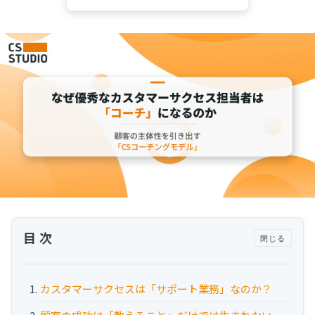
運用代行・人材派遣
サボタージュマニュアルとは？組織の内部崩壊
に関するバイブル
カスタマーサクセス人材派遣・常駐
組織作り
カスタマーサクセスBPO
BPaaS​
2025.04.23
既存営業 AI BPO
意外と知らない？Google スプレッドシート関
数の落とし穴 ～集計作業を効率化する4つの
カスタマーサポート代行
関数と、見落としがちな注意点～
カスタマーサポート
多言語カスタマーサポート対応
CSツール導入・運用支援
ツール選定・運用支援
Zendesk導入支援
目次
閉じる
その他ご支援​
ユーザーインタビュー
カスタマーサクセスは「サポート業務」なのか？
インサイドセールス代行