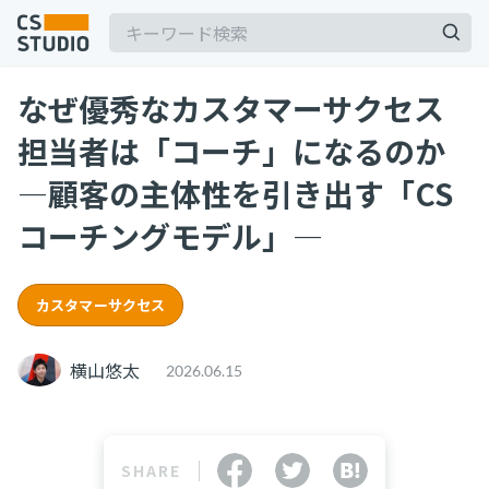
なぜ優秀なカスタマーサクセス
2025.03.19
担当者は「コーチ」になるのか
【2025年最新】Outlookの時短術15選！メー
ル作成やタスク管理のテクニックを紹介
—顧客の主体性を引き出す「CS
カスタマーサポート
コーチングモデル」—
記事
2025.06.06
BPaaSに取り組む注目企業一覧（2025年版）
サービス
keyboard_arrow_down
BPO
BPaaS
カスタマーサクセス
コンサル・トレーニング
2025.08.19
横山悠太
2026.06.15
顧客満足度を上げる具体例10選！成功企業の事
コンサルティング
例とともに解説
ブートキャンプ
CS人材育成プログラム
カスタマーサクセス
顧客満足度
SHARE
2024.11.07