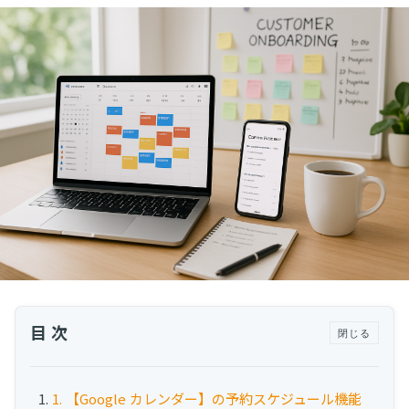
運用代行・人材派遣
カスタマーサクセス人材派遣・常駐
カスタマーサクセスBPO
BPaaS​
既存営業 AI BPO
カスタマーサポート代行
多言語カスタマーサポート対応
CSツール導入・運用支援
ツール選定・運用支援
Zendesk導入支援
その他ご支援​
目次
閉じる
ユーザーインタビュー
インサイドセールス代行
1. 【Google カレンダー】の予約スケジュール機能