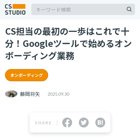
CS担当の最初の一歩はこれで十
分！Googleツールで始めるオン
ボーディング業務
記事
オンボーディング
サービス
keyboard_arrow_down
藤岡将矢
2025.09.30
コンサル・トレーニング
コンサルティング
ブートキャンプ
SHARE
CS人材育成プログラム