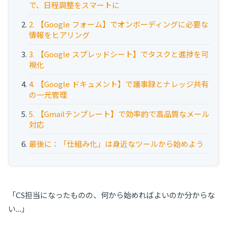
で、日程調整をスマートに
お役立ち資料
2. 【Google フォーム】でオンボーディングに必要な
事例
情報をヒアリング
セミナー
3. 【Google スプレッドシート】でタスクと進捗を可
視化
4. 【Google ドキュメント】で議事録とナレッジ共有
メルマガ登録
の一元管理
5. 【Gmailテンプレート】で効率的で高品質なメール
相談する
対応
最後に：「仕組み化」は身近なツールから始めよう
「CS担当になったものの、何から始めればよいのか分からな
い…」