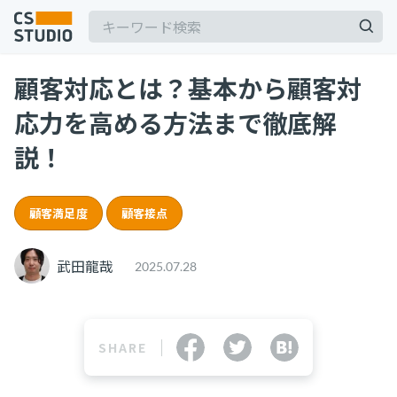
顧客対応とは？基本から顧客対
応力を高める方法まで徹底解
説！
記事
顧客満足度
顧客接点
サービス
keyboard_arrow_down
武田龍哉
2025.07.28
コンサル・トレーニング
コンサルティング
ブートキャンプ
SHARE
CS人材育成プログラム