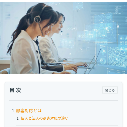
運用代行・人材派遣
カスタマーサクセス人材派遣・常駐
カスタマーサクセスBPO
BPaaS​
既存営業 AI BPO
カスタマーサポート代行
多言語カスタマーサポート対応
CSツール導入・運用支援
ツール選定・運用支援
Zendesk導入支援
目次
閉じる
その他ご支援​
顧客対応とは
ユーザーインタビュー
インサイドセールス代行
個人と法人の顧客対応の違い