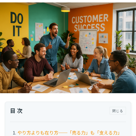
運用代行・人材派遣
カスタマーサクセス人材派遣・常駐
カスタマーサクセスBPO
BPaaS​
既存営業 AI BPO
カスタマーサポート代行
多言語カスタマーサポート対応
CSツール導入・運用支援
ツール選定・運用支援
Zendesk導入支援
その他ご支援​
目次
閉じる
ユーザーインタビュー
インサイドセールス代行
やり方よりも在り方──「売る力」も「支える力」