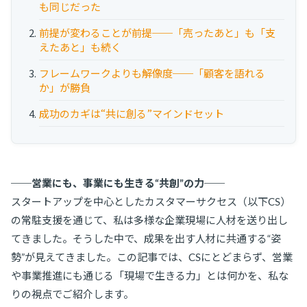
も同じだった
お役立ち資料
前提が変わることが前提──「売ったあと」も「支
事例
えたあと」も続く
セミナー
フレームワークよりも解像度──「顧客を語れる
か」が勝負
成功のカギは“共に創る”マインドセット
メルマガ登録
相談する
──営業にも、事業にも生きる“共創”の力──
スタートアップを中心としたカスタマーサクセス（以下CS）
の常駐支援を通じて、私は多様な企業現場に人材を送り出し
てきました。そうした中で、成果を出す人材に共通する“姿
勢”が見えてきました。この記事では、CSにとどまらず、営業
や事業推進にも通じる「現場で生きる力」とは何かを、私な
りの視点でご紹介します。