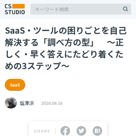
SaaS・ツールの困りごとを自己
解決する「調べ方の型」 ～正
しく・早く答えにたどり着くた
めの3ステップ～
記事
サービス
keyboard_arrow_down
SaaS
コンサル・トレーニング
塩澤涼
2026.06.16
コンサルティング
ブートキャンプ
CS人材育成プログラム
SHARE