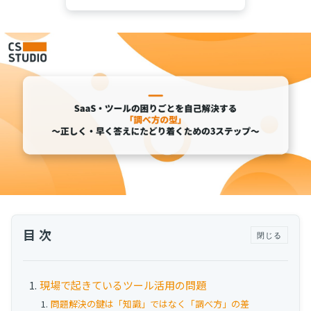
運用代行・人材派遣
カスタマーサクセス人材派遣・常駐
カスタマーサクセスBPO
BPaaS​
既存営業 AI BPO
カスタマーサポート代行
多言語カスタマーサポート対応
CSツール導入・運用支援
ツール選定・運用支援
Zendesk導入支援
目次
閉じる
その他ご支援​
ユーザーインタビュー
現場で起きているツール活用の問題
インサイドセールス代行
問題解決の鍵は「知識」ではなく「調べ方」の差