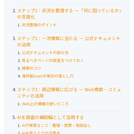
お役立ち資料
ステップ1：状況を整理する ―「何に困っているか」
の言語化
事例
状況整理のポイント
セミナー
ステップ2：一次情報に当たる ― 公式ドキュメント
の活用
メルマガ登録
公式ドキュメントの読み方
見るべきページの目星をつけておく
検索のコツ
相談する
海外製SaaSの場合の落とし穴
ステップ3：周辺情報に広げる ― Web検索・コミュ
ニティの活用
Web上の情報の使いどころ
AIを調査の補助輪として活用する
AIが得意なこと：整理・変換・仮説出し
AIを使う上での注意点