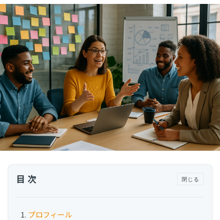
運用代行・人材派遣
サボタージュマニュアルとは？組織の内部崩壊
に関するバイブル
カスタマーサクセス人材派遣・常駐
組織作り
カスタマーサクセスBPO
BPaaS​
2025.04.23
既存営業 AI BPO
意外と知らない？Google スプレッドシート関
数の落とし穴 ～集計作業を効率化する4つの
カスタマーサポート代行
関数と、見落としがちな注意点～
カスタマーサポート
多言語カスタマーサポート対応
CSツール導入・運用支援
ツール選定・運用支援
Zendesk導入支援
その他ご支援​
目次
閉じる
ユーザーインタビュー
インサイドセールス代行
プロフィール