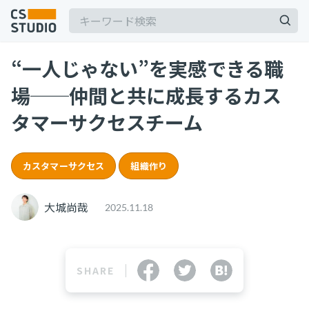
“一人じゃない”を実感できる職
2025.03.19
場──仲間と共に成長するカス
【2025年最新】Outlookの時短術15選！メー
ル作成やタスク管理のテクニックを紹介
タマーサクセスチーム
カスタマーサポート
記事
2025.06.06
カスタマーサクセス
組織作り
BPaaSに取り組む注目企業一覧（2025年版）
サービス
keyboard_arrow_down
BPO
BPaaS
大城尚哉
2025.11.18
コンサル・トレーニング
2025.08.19
顧客満足度を上げる具体例10選！成功企業の事
コンサルティング
例とともに解説
ブートキャンプ
SHARE
CS人材育成プログラム
カスタマーサクセス
顧客満足度
2024.11.07