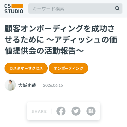
顧客オンボーディングを成功さ
せるために 〜アディッシュの価
値提供会の活動報告〜
記事
カスタマーサクセス
オンボーディング
サービス
keyboard_arrow_down
大城尚哉
2026.06.15
コンサル・トレーニング
コンサルティング
ブートキャンプ
SHARE
CS人材育成プログラム