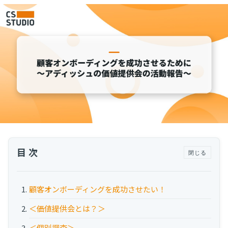
運用代行・人材派遣
カスタマーサクセス人材派遣・常駐
カスタマーサクセスBPO
BPaaS​
既存営業 AI BPO
カスタマーサポート代行
多言語カスタマーサポート対応
CSツール導入・運用支援
ツール選定・運用支援
Zendesk導入支援
目次
閉じる
その他ご支援​
顧客オンボーディングを成功させたい！
ユーザーインタビュー
＜価値提供会とは？＞
インサイドセールス代行
＜個別調査＞