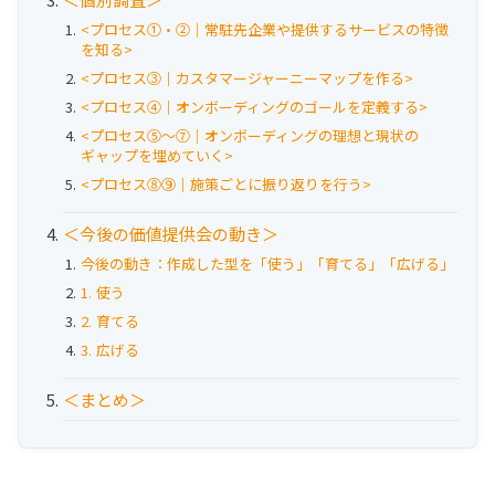
お役立ち資料
<プロセス①・②｜常駐先企業や提供するサービスの特徴
を知る>
事例
<プロセス③｜カスタマージャーニーマップを作る>
<プロセス④｜オンボーディングのゴールを定義する>
セミナー
<プロセス⑤～⑦｜オンボーディングの理想と現状の
ギャップを埋めていく>
<プロセス⑧⑨｜施策ごとに振り返りを行う>
メルマガ登録
＜今後の価値提供会の動き＞
今後の動き：作成した型を「使う」「育てる」「広げる」
相談する
1. 使う
2. 育てる
3. 広げる
＜まとめ＞