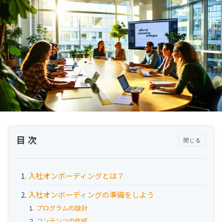
運用代行・人材派遣
意外と知らない？Google スプレッドシート関
数の落とし穴 ～集計作業を効率化する4つの
カスタマーサクセス人材派遣・常駐
関数と、見落としがちな注意点～
カスタマーサポート
カスタマーサクセスBPO
BPaaS​
2025.08.19
既存営業 AI BPO
顧客満足度を上げる具体例10選！成功企業の事
例とともに解説
カスタマーサポート代行
カスタマーサクセス
顧客満足度
多言語カスタマーサポート対応
CSツール導入・運用支援
ツール選定・運用支援
目次
閉じる
Zendesk導入支援
その他ご支援​
入社オンボーディングとは？
ユーザーインタビュー
入社オンボーディングの準備をしよう
インサイドセールス代行
プログラムの設計
コンテンツの作成