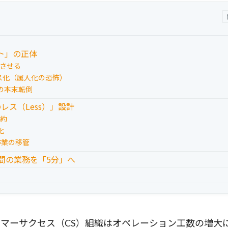
ト」の正体
させる
ス化（属人化の恐怖）
の本末転倒
ス（Less）」設計
集約
化
：作業の移管
時間の業務を「5分」へ
マーサクセス（CS）組織はオペレーション工数の増大