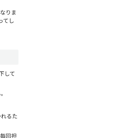
になりま
ってし
下して
ん。
かれるた
を毎回担