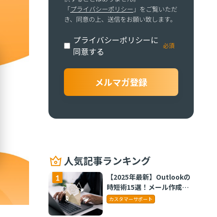
「
プライバシーポリシー
」をご覧いただ
き、同意の上、送信をお願い致します。
プライバシーポリシーに
同意する
人気記事ランキング
【2025年最新】Outlookの
時短術15選！メール作成や
タスク管理のテクニックを
カスタマーサポート
紹介