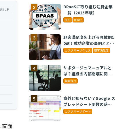
BPaaSに取り組む注目企業
閉じる
一覧（2025年版）
BPO
BPaaS
顧客満足度を上げる具体例1
0選！成功企業の事例ととも
に解説
カスタマーサクセス
顧客満足度
サボタージュマニュアルと
は？組織の内部崩壊に関す
るバイブル
組織作り
意外と知らない？Google ス
プレッドシート関数の落と
し穴 ～集計作業を効率化
カスタマーサポート
する4つの関数と、見落とし
がちな注意点～
に直面