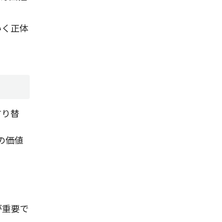
いく正体
すり替
Sの価値
が重要で