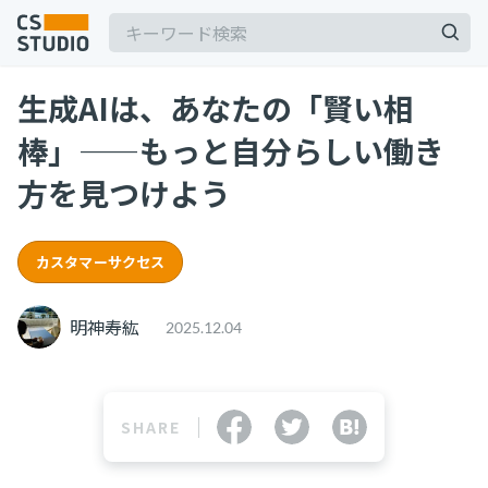
生成AIは、あなたの「賢い相
棒」——もっと自分らしい働き
方を見つけよう
記事
カスタマーサクセス
サービス
keyboard_arrow_down
明神寿紘
2025.12.04
コンサル・トレーニング
コンサルティング
ブートキャンプ
SHARE
CS人材育成プログラム