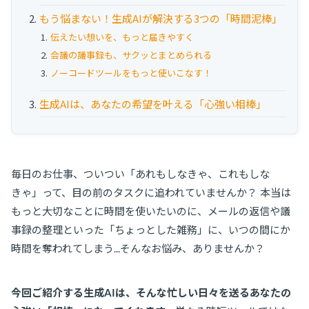
お役立ち資料
もう悩まない！生成AIが解決する3つの「時間泥棒」
伝えたい想いを、もっと届きやすく
事例
会議の議事録も、サクッとまとめられる
セミナー
ノーコードツールをもっと使いこなす！
生成AIは、あなたの希望を叶える「心強い相棒」
メルマガ登録
相談する
毎日のお仕事、ついつい「あれもしなきゃ、これもしな
きゃ」って、目の前のタスクに追われていませんか？ 本当は
もっと大切なことに時間を使いたいのに、メールの返信や議
事録の整理といった「ちょっとした雑務」に、いつの間にか
時間を奪われてしまう...そんなお悩み、ありませんか？
今回ご紹介する生成AIは、そんな忙しい日々を送るあなたの