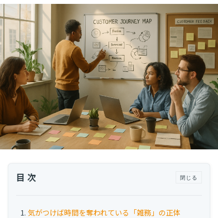
運用代行・人材派遣
カスタマーサクセス人材派遣・常駐
カスタマーサクセスBPO
BPaaS​
既存営業 AI BPO
カスタマーサポート代行
多言語カスタマーサポート対応
CSツール導入・運用支援
ツール選定・運用支援
Zendesk導入支援
その他ご支援​
目次
閉じる
ユーザーインタビュー
インサイドセールス代行
気がつけば時間を奪われている「雑務」の正体