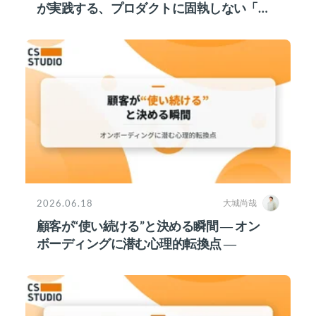
が実践する、プロダクトに固執しない「接
点維持」戦略
2026.06.18
大城尚哉
顧客が“使い続ける”と決める瞬間 ― オン
ボーディングに潜む心理的転換点 ―