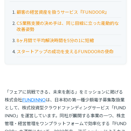
お役立ち資料
顧客の経営資産を扱うサービス『FUNDOOR』
事例
CS業務支援の決め手は、同じ目線に立った能動的な
改善姿勢
セミナー
8ヶ月間で平均解決時間を5分の1に短縮
メルマガ登録
スタートアップの成功を支えるFUNDOORの使命
相談する
「フェアに
挑戦できる、未来を創る」をミッションに掲げる
株式会社
FUNDINNO
は
、日本初の第一種少額電子募集取扱業
として、株式投資型クラウドファンディングサービス「FUND
INNO」を運営しています。同社が展開する事業の一つ、株主
管理・経営管理をワンプラットフォームで効率化する『FUND