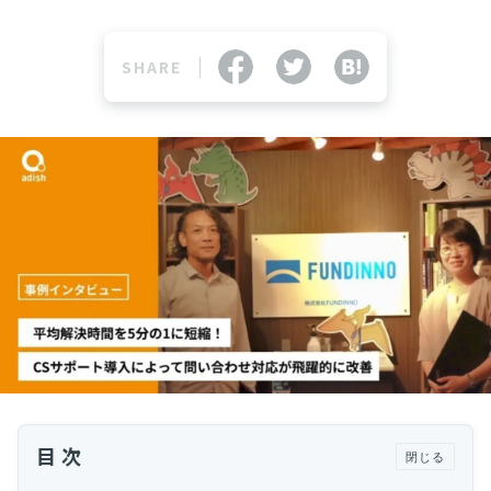
運用代行・人材派遣
カスタマーサクセス人材派遣・常駐
SHARE
カスタマーサクセスBPO
BPaaS​
既存営業 AI BPO
カスタマーサポート代行
多言語カスタマーサポート対応
CSツール導入・運用支援
ツール選定・運用支援
Zendesk導入支援
その他ご支援​
ユーザーインタビュー
インサイドセールス代行
目次
閉じる