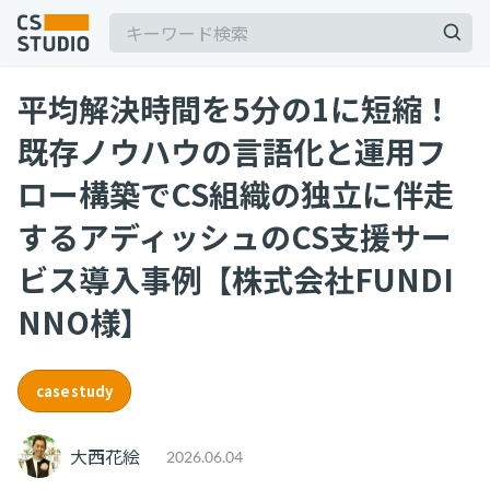
平均解決時間を5分の1に短縮！
既存ノウハウの言語化と運用フ
ロー構築でCS組織の独立に伴走
するアディッシュのCS支援サー
記事
ビス導入事例【株式会社FUNDI
サービス
keyboard_arrow_down
NNO様】
コンサル・トレーニング
casestudy
コンサルティング
ブートキャンプ
CS人材育成プログラム
大西花絵
2026.06.04