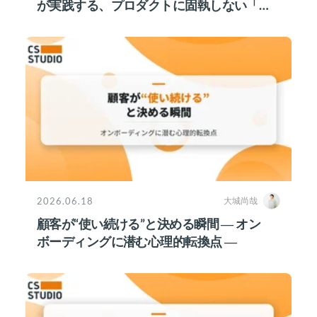
が実践する、プロダクトに固執しない「接
点維持」戦略
2026.06.18
大城尚哉
顧客が“使い続ける”と決める瞬間 ― オン
ボーディングに潜む心理的転換点 ―