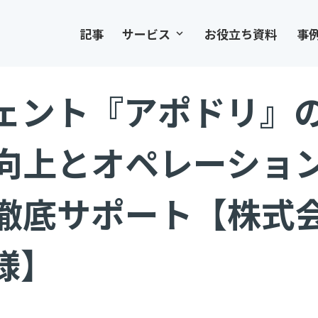
記事
サービス
お役立ち資料
事
keyboard_arrow_down
ジェント『アポドリ』
向上とオペレーショ
徹底サポート【株式
c様】