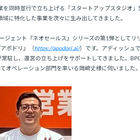
新規事業を同時並行で立ち上げる「スタートアップスタジオ」
I領域に特化した事業を次々に生み出してきました。
Iエージェント『ネオセールス』シリーズの第1弾としてリ
『アポドリ』（
https://apodori.ai/
）です。アディッシュ
が常駐し、運営の立ち上げをサポートしてきました。BP
いてオペレーション部門を率いる岡﨑丈様に伺いました