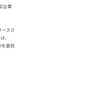
型企業
リースさ
では、
Oを委託
。