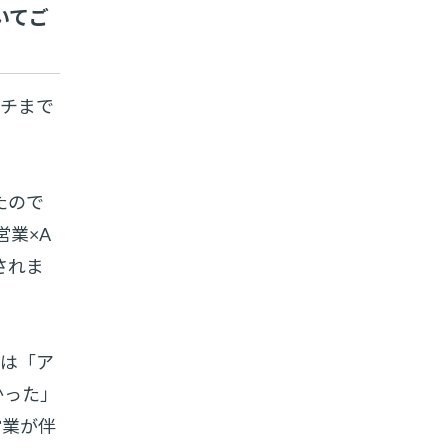
いてご
ーチまで
たので
業×A
されま
には「ア
かった」
営業が伴