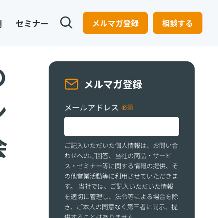
例
セミナー
メルマガ登録
相談する
の
メルマガ登録
ン
メールアドレス
会
ご記入いただいた個人情報は、お問い合
わせへのご回答、当社の商品・サービ
ス・セミナー等に関する情報の提供、そ
の他営業活動等に利用させていただきま
す。 当社では、ご記入いただいた情報
を適切に管理し、法令等による場合を除
き、ご本人の同意なく第三者に開示、提
供することはありません。