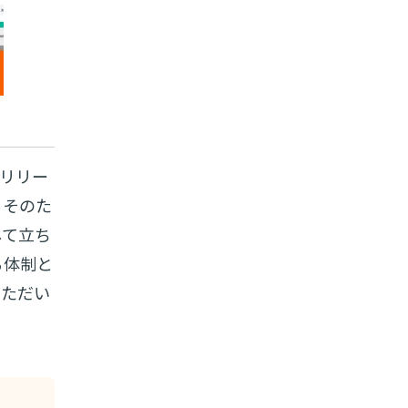
リリー
。そのた
して立ち
る体制と
いただい