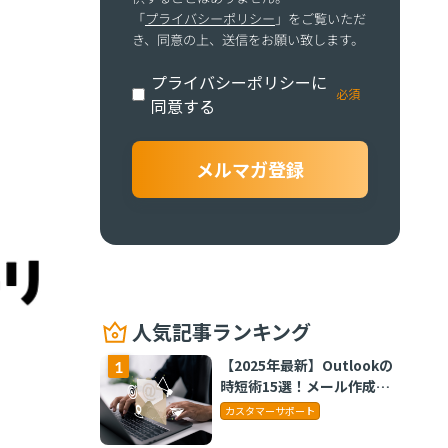
「
プライバシーポリシー
」をご覧いただ
き、同意の上、送信をお願い致します。
プライバシーポリシーに
同意する
人気記事ランキング
【2025年最新】Outlookの
時短術15選！メール作成や
タスク管理のテクニックを
カスタマーサポート
紹介