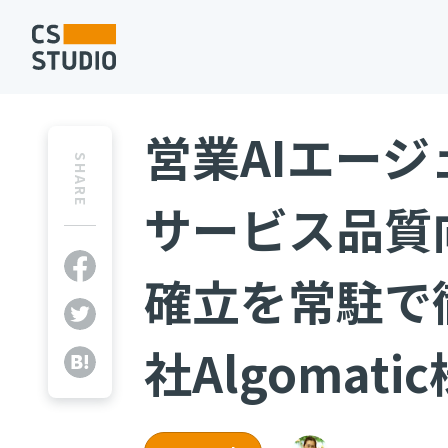
営業AIエー
SHARE
サービス品質
確立を常駐で
社Algomati