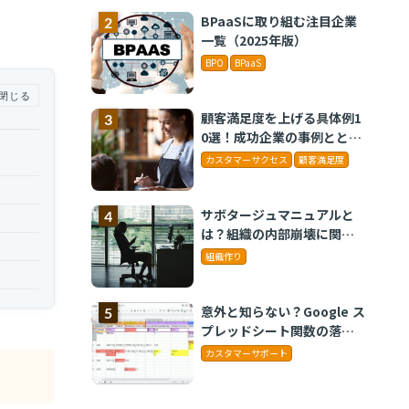
BPaaSに取り組む注目企業
一覧（2025年版）
BPO
BPaaS
閉じる
顧客満足度を上げる具体例1
0選！成功企業の事例ととも
に解説
カスタマーサクセス
顧客満足度
サボタージュマニュアルと
は？組織の内部崩壊に関す
るバイブル
組織作り
意外と知らない？Google ス
プレッドシート関数の落と
し穴 ～集計作業を効率化
カスタマーサポート
する4つの関数と、見落とし
がちな注意点～