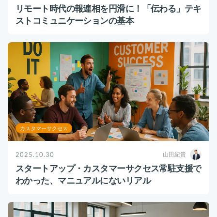
運用代行・人材派遣
意外と知らない？Google スプレッドシート関
リモート時代の報連相を円滑に！「伝わる」テキ
数の落とし穴 ～集計作業を効率化する4つの
ストコミュニケーションの基本
カスタマーサクセス人材派遣・常駐
関数と、見落としがちな注意点～
カスタマーサポート
カスタマーサクセスBPO
BPaaS​
2025.08.19
既存営業 AI BPO
顧客満足度を上げる具体例10選！成功企業の事
例とともに解説
カスタマーサポート代行
カスタマーサクセス
顧客満足度
多言語カスタマーサポート対応
CSツール導入・運用支援
カスタマーサクセス
ツール選定・運用支援
Zendesk導入支援
2025.10.30
山田紀貴
その他ご支援​
スタートアップ・カスタマーサクセス常駐支援で
わかった、マニュアルにないリアル
ユーザーインタビュー
インサイドセールス代行