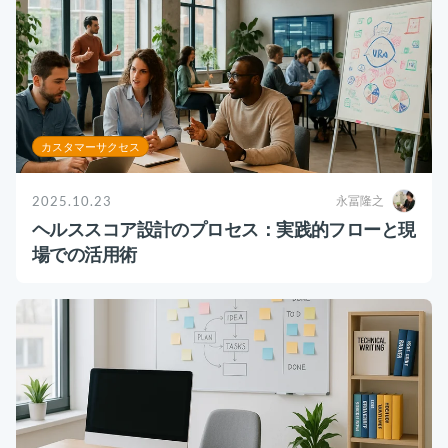
お役立ち資料
事例
セミナー
カスタマーサクセス
メルマガ登録
2025.10.23
永冨隆之
ヘルススコア設計のプロセス：実践的フローと現
相談する
場での活用術