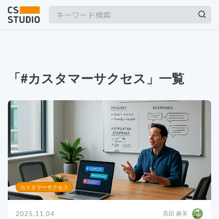
2025.03.19
【2025年最新】Outlookの時短術15選！メー
「#カスタマーサクセス」一覧
ル作成やタスク管理のテクニックを紹介
カスタマーサポート
記事
2025.06.06
BPaaSに取り組む注目企業一覧（2025年版）
サービス
keyboard_arrow_down
BPO
BPaaS
コンサル・トレーニング
2024.11.07
サボタージュマニュアルとは？組織の内部崩壊
コンサルティング
に関するバイブル
ブートキャンプ
カスタマーサクセス
CS人材育成プログラム
組織作り
2025.11.04
高田 麻美
2025.04.23