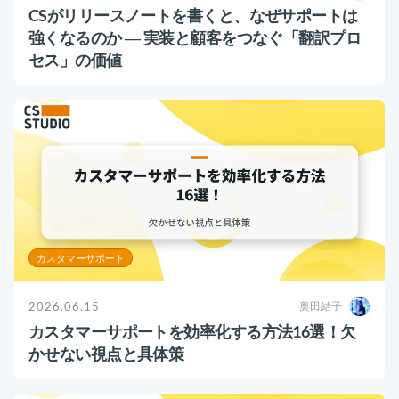
運用代行・人材派遣
意外と知らない？Google スプレッドシート関
CSがリリースノートを書くと、なぜサポートは
数の落とし穴 ～集計作業を効率化する4つの
強くなるのか ― 実装と顧客をつなぐ「翻訳プロ
カスタマーサクセス人材派遣・常駐
関数と、見落としがちな注意点～
カスタマーサポート
セス」の価値
カスタマーサクセスBPO
BPaaS​
2025.08.19
既存営業 AI BPO
顧客満足度を上げる具体例10選！成功企業の事
例とともに解説
カスタマーサポート代行
カスタマーサクセス
顧客満足度
多言語カスタマーサポート対応
CSツール導入・運用支援
ツール選定・運用支援
Zendesk導入支援
カスタマーサポート
その他ご支援​
2026.06.15
奥田結子
カスタマーサポートを効率化する方法16選！欠
ユーザーインタビュー
かせない視点と具体策
インサイドセールス代行