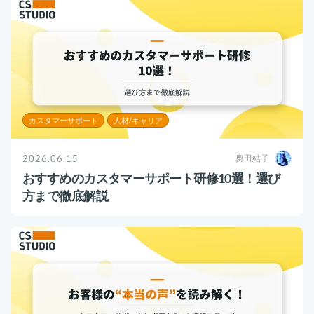
お役立ち資料
事例
セミナー
メルマガ登録
カスタマーサポート
人材/キャリア
2026.06.15
奥田結子
相談する
おすすめのカスタマーサポート研修10選！選び
方まで徹底解説