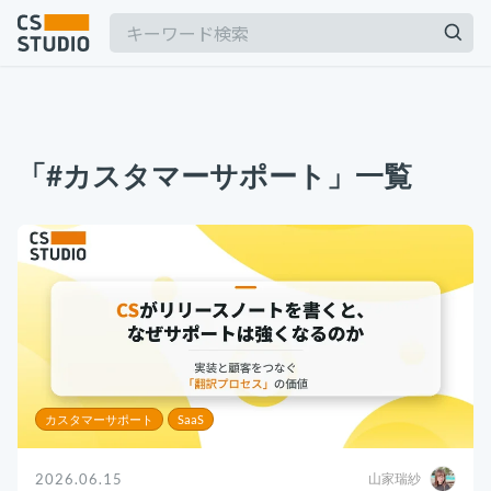
2025.03.19
【2025年最新】Outlookの時短術15選！メー
「#カスタマーサポート」一覧
ル作成やタスク管理のテクニックを紹介
カスタマーサポート
記事
2025.06.06
BPaaSに取り組む注目企業一覧（2025年版）
サービス
keyboard_arrow_down
BPO
BPaaS
コンサル・トレーニング
2024.11.07
サボタージュマニュアルとは？組織の内部崩壊
コンサルティング
に関するバイブル
ブートキャンプ
カスタマーサポート
SaaS
CS人材育成プログラム
組織作り
2026.06.15
山家瑞紗
2025.04.23