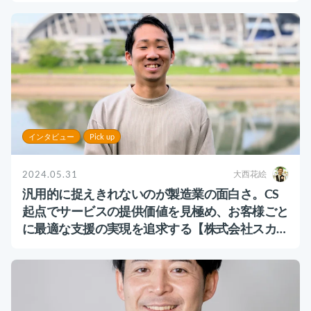
お役立ち資料
事例
セミナー
メルマガ登録
インタビュー
Pick up
相談する
2024.05.31
大西花絵
汎用的に捉えきれないのが製造業の面白さ。CS
起点でサービスの提供価値を見極め、お客様ごと
に最適な支援の実現を追求する【株式会社スカイ
ディスク様】