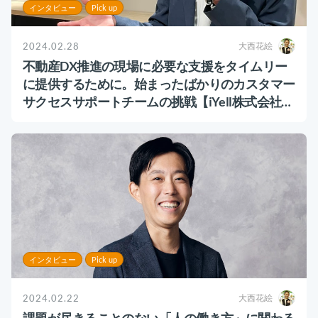
インタビュー
Pick up
2024.02.28
大西花絵
不動産DX推進の現場に必要な支援をタイムリー
に提供するために。始まったばかりのカスタマー
サクセスサポートチームの挑戦【iYell株式会社
様】
インタビュー
Pick up
2024.02.22
大西花絵