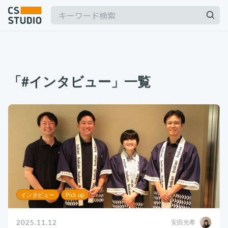
2025.03.19
【2025年最新】Outlookの時短術15選！メー
「#インタビュー」一覧
ル作成やタスク管理のテクニックを紹介
カスタマーサポート
記事
2025.06.06
BPaaSに取り組む注目企業一覧（2025年版）
サービス
keyboard_arrow_down
BPO
BPaaS
コンサル・トレーニング
2024.11.07
サボタージュマニュアルとは？組織の内部崩壊
コンサルティング
に関するバイブル
ブートキャンプ
インタビュー
Pick up
CS人材育成プログラム
組織作り
2025.11.12
安田光希
2025.04.23