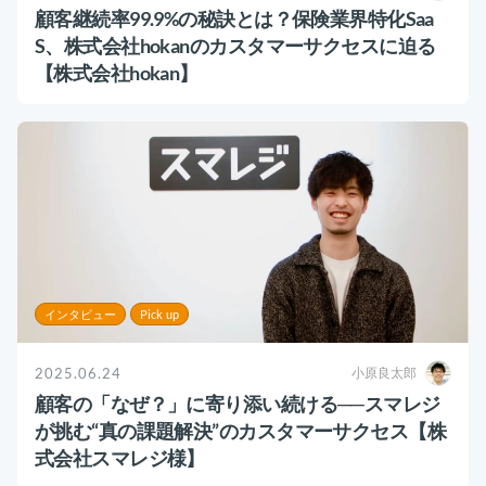
運用代行・人材派遣
意外と知らない？Google スプレッドシート関
顧客継続率99.9%の秘訣とは？保険業界特化Saa
数の落とし穴 ～集計作業を効率化する4つの
S、株式会社hokanのカスタマーサクセスに迫る
カスタマーサクセス人材派遣・常駐
関数と、見落としがちな注意点～
カスタマーサポート
【株式会社hokan】
カスタマーサクセスBPO
BPaaS​
2025.08.19
既存営業 AI BPO
顧客満足度を上げる具体例10選！成功企業の事
例とともに解説
カスタマーサポート代行
カスタマーサクセス
顧客満足度
多言語カスタマーサポート対応
CSツール導入・運用支援
ツール選定・運用支援
Zendesk導入支援
インタビュー
Pick up
その他ご支援​
2025.06.24
小原良太郎
顧客の「なぜ？」に寄り添い続ける──スマレジ
ユーザーインタビュー
が挑む“真の課題解決”のカスタマーサクセス【株
インサイドセールス代行
式会社スマレジ様】