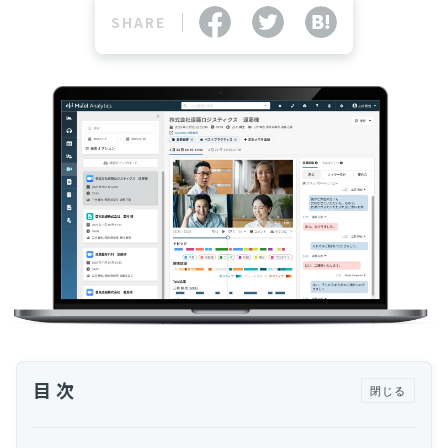
運用代行・人材派遣
サボタージュマニュアルとは？組織の内部崩壊
SHARE
に関するバイブル
カスタマーサクセス人材派遣・常駐
組織作り
カスタマーサクセスBPO
BPaaS​
2025.04.23
既存営業 AI BPO
意外と知らない？Google スプレッドシート関
数の落とし穴 ～集計作業を効率化する4つの
カスタマーサポート代行
関数と、見落としがちな注意点～
カスタマーサポート
多言語カスタマーサポート対応
CSツール導入・運用支援
ツール選定・運用支援
Zendesk導入支援
その他ご支援​
目次
ユーザーインタビュー
閉じる
インサイドセールス代行