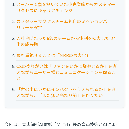
スーパーで魚を捌いていた小売業職からカスタマー
お役立ち資料
サクセスにキャリアチェンジ
事例
カスタマーサクセスチーム独自のミッションバ
リューを設定
セミナー
入社当時たった6名のチームから体制を拡大した２年
半の成長期
メルマガ登録
最も重視することは「NRRの最大化」
CSのやりがいは「ファンをいかに増やせるか」を考
相談する
えながらユーザー様とコミュニケーションを取るこ
と
「世の中にいかにインパクトを与えられるか」を考
えながら、「まだ無い当たり前」を作りたい
今回は、音声解析AI電話「MiiTel」等の音声技術とAIによっ