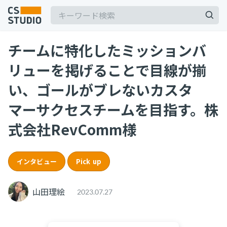
チームに特化したミッションバ
2025.03.19
リューを掲げることで目線が揃
【2025年最新】Outlookの時短術15選！メー
ル作成やタスク管理のテクニックを紹介
い、ゴールがブレないカスタ
カスタマーサポート
マーサクセスチームを目指す。株
記事
2025.06.06
式会社RevComm様
BPaaSに取り組む注目企業一覧（2025年版）
サービス
keyboard_arrow_down
BPO
BPaaS
コンサル・トレーニング
インタビュー
Pick up
2025.08.19
顧客満足度を上げる具体例10選！成功企業の事
コンサルティング
例とともに解説
山田理絵
ブートキャンプ
2023.07.27
CS人材育成プログラム
カスタマーサクセス
顧客満足度
2024.11.07