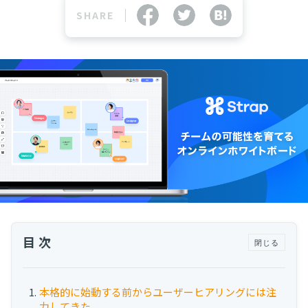
運用代行・人材派遣
SHARE
カスタマーサクセス人材派遣・常駐
カスタマーサクセスBPO
BPaaS​
既存営業 AI BPO
カスタマーサポート代行
多言語カスタマーサポート対応
CSツール導入・運用支援
ツール選定・運用支援
Zendesk導入支援
その他ご支援​
目次
閉じる
ユーザーインタビュー
インサイドセールス代行
本格的に始動する前からユーザーヒアリングには注
力してきた