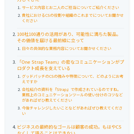
お役立ち資料
サービス内容とお二人のご担当についてご紹介ください
貴社におけるCSの役割や組織のこれまでについてお聞かせ
事例
ください
セミナー
100社100通りの活用があり、可能性に満ちた製品。
その価値を届ける最前線に立って
日々の具体的な業務内容についてお聞かせください
メルマガ登録
「One Strap Team」の密なコミュニケーションがプ
ロダクト成長を支えている
相談する
グッドパッチのCSの強みや特徴について、どのようにお考
えですか
会社紹介の資料を『Strap』で作成されているのですね。
業務上のコミュニケーションツールの使い分けのコツなど
があればぜひ教えてください
今後チャレンジしたいことなどがあればぜひ教えてくださ
い
ビジネスの最終的なゴールは顧客の成功。もはやCS
なくして語ることはできない