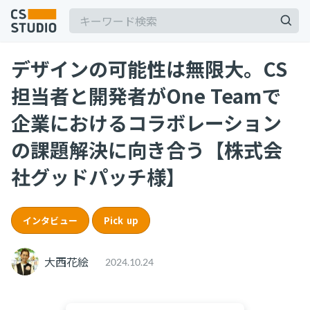
デザインの可能性は無限大。CS
担当者と開発者がOne Teamで
企業におけるコラボレーション
の課題解決に向き合う【株式会
記事
社グッドパッチ様】
サービス
keyboard_arrow_down
コンサル・トレーニング
インタビュー
Pick up
コンサルティング
大西花絵
ブートキャンプ
2024.10.24
CS人材育成プログラム