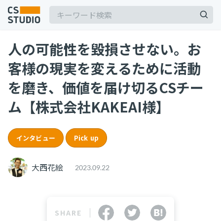
人の可能性を毀損させない。お
客様の現実を変えるために活動
を磨き、価値を届け切るCSチー
ム【株式会社KAKEAI様】
記事
サービス
keyboard_arrow_down
インタビュー
Pick up
コンサル・トレーニング
大西花絵
2023.09.22
コンサルティング
ブートキャンプ
CS人材育成プログラム
SHARE