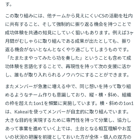
す。
この取り組みには、他チームから見えにくいCSの活動を社内
に共有すること、そして強制的に振り返る機会を持つことで
成功体験を共通の知見にしていく狙いもあります。例えば3ヶ
月間がむしゃらに取り組んである成果が出たとしても、振り
返る機会がないとなんとなくやり過ごしてしまうものです。
「たまたまやってみたら功を奏した」ということも含めて成
功体験を言語化することで、再現性を持って次の支援に活か
し、誰もが取り入れられるノウハウにすることができます。
またメンバーが急激に増える中で、同じ想いを持って取り組
めるようなチーム作りも意識しており、縦・横・斜め、組織
の枠を超えた1on1を頻繁に実施しています。横・斜めの1on1
は、Kakeaiを使ってメンバーが自主的に取り組んでいます。
大きな目的を実現するために専門性を持って分業し、協力し
あって事業を進めていく上では、土台となる相互理解やお互
いの状況の把握を前提としておいた方が全体・個人の双方の