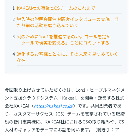
お役立ち資料
KAKEAI社の事業とCSチームのこれまで
事例
導入時の説明会開催や顧客インタビューの実施。当
たり前の活動を磨き込んでいく
セミナー
何のために1on1を推進するのか。ゴールを定め
「ツールで現実を変える」ことにコミットする
メルマガ登録
進化するお客様とともに、その未来を見つめていく
存在
相談する
今回取り上げさせていただくのは、1on1・ピープルマネジメ
ント支援クラウドシステム「Kakeai」を開発・運営する株式
会社KAKEAI（
https://kakeai.co.jp/
）です。共同創業者であ
り、カスタマーサクセス（CS）チームを管掌されている取締
役の皆川恵美様に、KAKEAI社におけるCSの取り組みや、CS
人材のキャリアをテーマにお話を伺います。（聴き手：ア