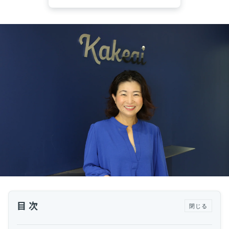
運用代行・人材派遣
カスタマーサクセス人材派遣・常駐
カスタマーサクセスBPO
BPaaS​
既存営業 AI BPO
カスタマーサポート代行
多言語カスタマーサポート対応
CSツール導入・運用支援
ツール選定・運用支援
Zendesk導入支援
その他ご支援​
ユーザーインタビュー
目次
閉じる
インサイドセールス代行