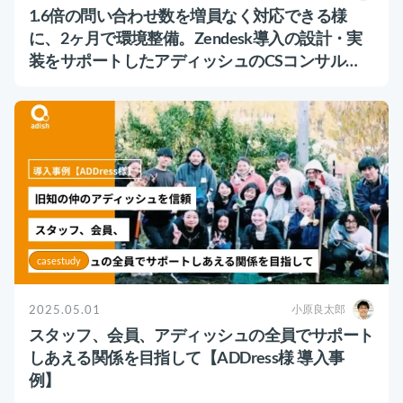
運用代行・人材派遣
意外と知らない？Google スプレッドシート関
1.6倍の問い合わせ数を増員なく対応できる様
数の落とし穴 ～集計作業を効率化する4つの
に、2ヶ月で環境整備。Zendesk導入の設計・実
カスタマーサクセス人材派遣・常駐
関数と、見落としがちな注意点～
カスタマーサポート
装をサポートしたアディッシュのCSコンサル
カスタマーサクセスBPO
ティング導入事例【COSOJI株式会社】
BPaaS​
2025.08.19
既存営業 AI BPO
顧客満足度を上げる具体例10選！成功企業の事
例とともに解説
カスタマーサポート代行
カスタマーサクセス
顧客満足度
多言語カスタマーサポート対応
CSツール導入・運用支援
ツール選定・運用支援
Zendesk導入支援
casestudy
その他ご支援​
2025.05.01
小原良太郎
スタッフ、会員、アディッシュの全員でサポート
ユーザーインタビュー
しあえる関係を目指して【ADDress様 導入事
インサイドセールス代行
例】