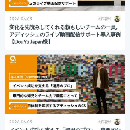
casestudy
2026.06.05
大西花絵
変化を先読みしてくれる頼もしいチームの一員。
アディッシュのライブ動画配信サポート導入事例
【DouYu Japan様】
casestudy
2026.06.05
大西花絵