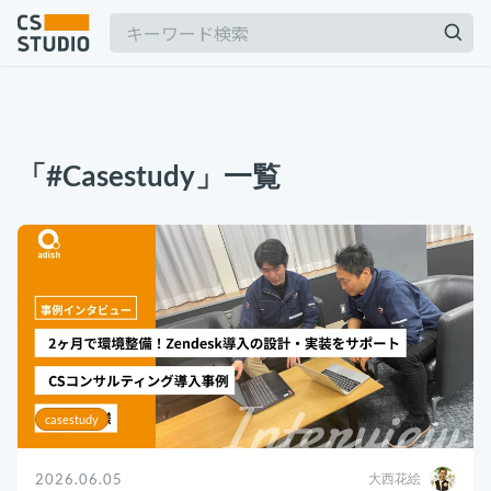
2025.03.19
【2025年最新】Outlookの時短術15選！メー
「#casestudy」一覧
ル作成やタスク管理のテクニックを紹介
カスタマーサポート
記事
2025.06.06
BPaaSに取り組む注目企業一覧（2025年版）
サービス
keyboard_arrow_down
BPO
BPaaS
コンサル・トレーニング
2024.11.07
サボタージュマニュアルとは？組織の内部崩壊
コンサルティング
に関するバイブル
ブートキャンプ
casestudy
CS人材育成プログラム
組織作り
2026.06.05
大西花絵
2025.04.23