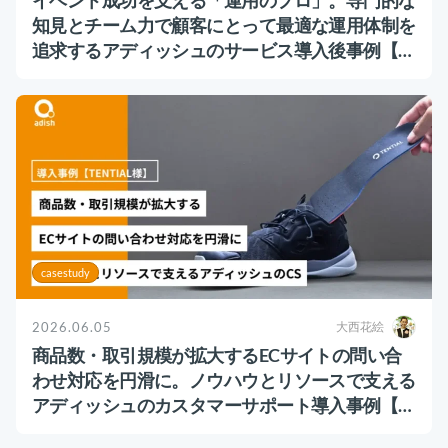
イベント成功を支える「運用のプロ」。専門的な
知見とチーム力で顧客にとって最適な運用体制を
追求するアディッシュのサービス導入後事例【S
HOWROOM様】
casestudy
2026.06.05
大西花絵
商品数・取引規模が拡大するECサイトの問い合
わせ対応を円滑に。ノウハウとリソースで支える
アディッシュのカスタマーサポート導入事例【T
ENTIAL様】