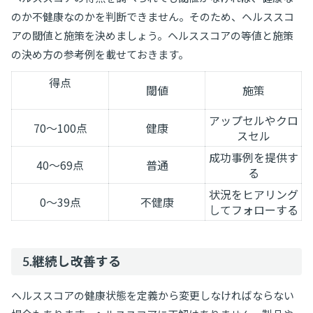
のか不健康なのかを判断できません。そのため、ヘルススコ
アの閾値と施策を決めましょう。ヘルススコアの等値と施策
の決め方の参考例を載せておきます。
得点
閾値
施策
アップセルやクロ
70～100点
健康
スセル
成功事例を提供す
40～69点
普通
る
状況をヒアリング
0～39点
不健康
してフォローする
5.継続し改善する
ヘルススコアの健康状態を定義から変更しなければならない