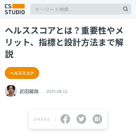
ヘルススコアとは？重要性やメ
リット、指標と設計方法まで解
説
記事
ヘルススコア
サービス
keyboard_arrow_down
武田龍哉
2025.08.12
コンサル・トレーニング
コンサルティング
ブートキャンプ
SHARE
CS人材育成プログラム