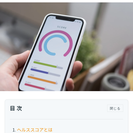
運用代行・人材派遣
カスタマーサクセス人材派遣・常駐
カスタマーサクセスBPO
BPaaS​
既存営業 AI BPO
カスタマーサポート代行
多言語カスタマーサポート対応
CSツール導入・運用支援
ツール選定・運用支援
Zendesk導入支援
その他ご支援​
目次
閉じる
ユーザーインタビュー
インサイドセールス代行
ヘルススコアとは