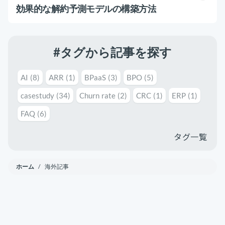
運用代行・人材派遣
意外と知らない？Google スプレッドシート関
効果的な解約予測モデルの構築方法
数の落とし穴 ～集計作業を効率化する4つの
カスタマーサクセス人材派遣・常駐
関数と、見落としがちな注意点～
カスタマーサポート
カスタマーサクセスBPO
BPaaS​
#タグから記事を探す
2025.08.19
既存営業 AI BPO
顧客満足度を上げる具体例10選！成功企業の事
例とともに解説
カスタマーサポート代行
AI
(8)
ARR
(1)
BPaaS
(3)
BPO
(5)
カスタマーサクセス
顧客満足度
多言語カスタマーサポート対応
casestudy
(34)
Churn rate
(2)
CRC
(1)
ERP
(1)
CSツール導入・運用支援
FAQ
(6)
タグ一覧
ツール選定・運用支援
Zendesk導入支援
ホーム
/ 海外記事
その他ご支援​
ユーザーインタビュー
インサイドセールス代行