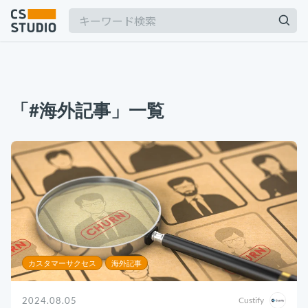
2025.03.19
【2025年最新】Outlookの時短術15選！メー
「#海外記事」一覧
ル作成やタスク管理のテクニックを紹介
カスタマーサポート
記事
2025.06.06
BPaaSに取り組む注目企業一覧（2025年版）
サービス
keyboard_arrow_down
BPO
BPaaS
コンサル・トレーニング
2024.11.07
サボタージュマニュアルとは？組織の内部崩壊
コンサルティング
に関するバイブル
ブートキャンプ
カスタマーサクセス
海外記事
CS人材育成プログラム
組織作り
2024.08.05
Custify
2025.04.23