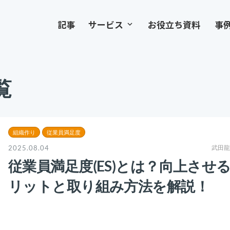
記事
サービス
お役立ち資料
事
keyboard_arrow_down
覧
組織作り
従業員満足度
2025.08.04
武田龍
従業員満足度(ES)とは？向上させ
リットと取り組み方法を解説！