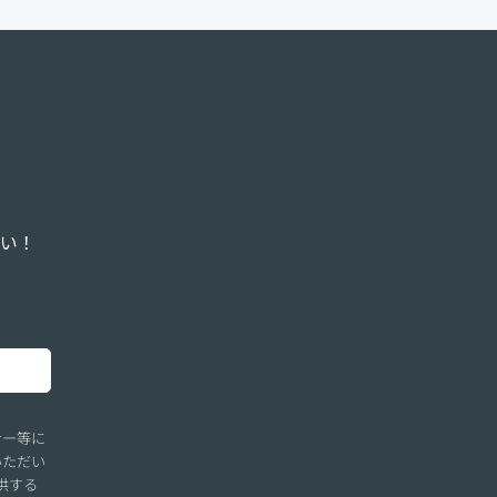
い！
ナー等に
いただい
供する