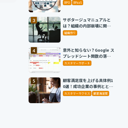
BPO
BPaaS
サボタージュマニュアルと
は？組織の内部崩壊に関す
るバイブル
組織作り
意外と知らない？Google ス
プレッドシート関数の落と
し穴 ～集計作業を効率化
カスタマーサポート
する4つの関数と、見落とし
がちな注意点～
顧客満足度を上げる具体例1
0選！成功企業の事例ととも
に解説
カスタマーサクセス
顧客満足度