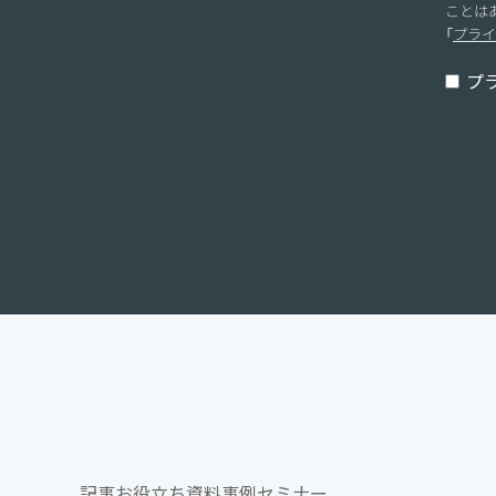
ことは
「
プライ
プ
記事
お役立ち資料
事例
セミナー