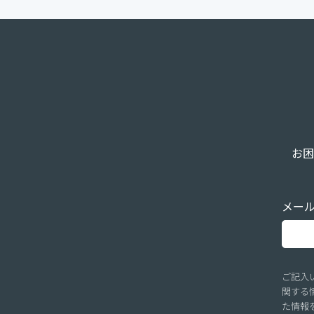
お困
メー
ご記入
関する
た情報