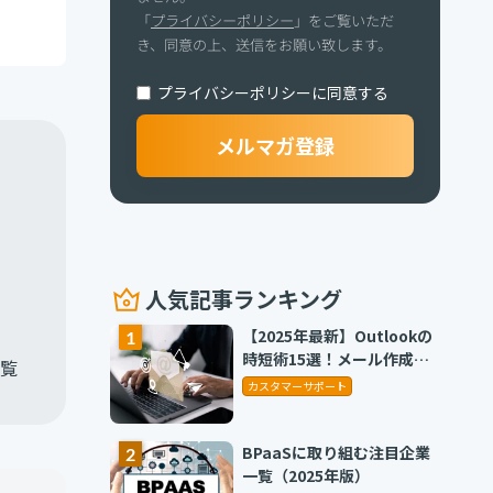
「
プライバシーポリシー
」をご覧いただ
き、同意の上、送信をお願い致します。
プライバシーポリシーに同意する
人気記事ランキング
【2025年最新】Outlookの
時短術15選！メール作成や
覧
タスク管理のテクニックを
カスタマーサポート
紹介
BPaaSに取り組む注目企業
一覧（2025年版）