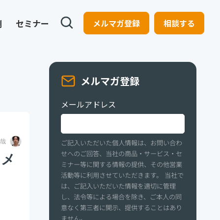
例
セミナー
メルマガ登録
相談する
メルマガ登録
メールアドレス
哉
ご記入いただいた個人情報は、お問い合わ
せへのご回答、当社の商品・サービス・セ
るメ
ミナー等に関する情報の提供、その他営業
活動等に利用させていただきます。 当社で
は、ご記入いただいた情報を適切に管理
し、法令等による場合を除き、ご本人の同
意なく第三者に開示、提供することはあり
ません。