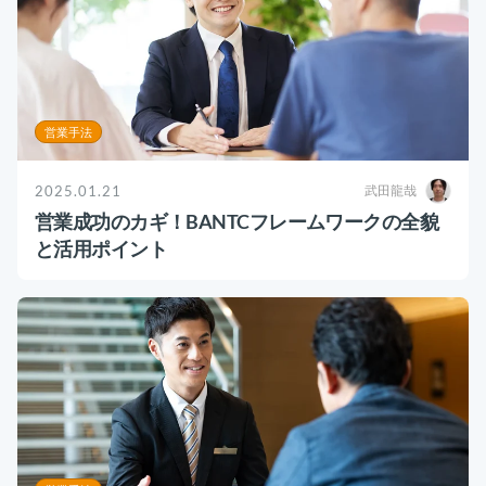
お役立ち資料
事例
セミナー
営業手法
メルマガ登録
2025.01.21
武田龍哉
営業成功のカギ！BANTCフレームワークの全貌
と活用ポイント
相談する