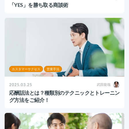
運用代行・人材派遣
意外と知らない？Google スプレッドシート関
「YES」を勝ち取る商談術
数の落とし穴 ～集計作業を効率化する4つの
カスタマーサクセス人材派遣・常駐
関数と、見落としがちな注意点～
カスタマーサポート
カスタマーサクセスBPO
BPaaS​
2025.08.19
既存営業 AI BPO
顧客満足度を上げる具体例10選！成功企業の事
例とともに解説
カスタマーサポート代行
カスタマーサクセス
顧客満足度
多言語カスタマーサポート対応
CSツール導入・運用支援
カスタマーサクセス
営業手法
ツール選定・運用支援
Zendesk導入支援
2025.03.25
武田龍哉
応酬話法とは？種類別のテクニックとトレーニン
その他ご支援​
グ方法をご紹介！
ユーザーインタビュー
インサイドセールス代行