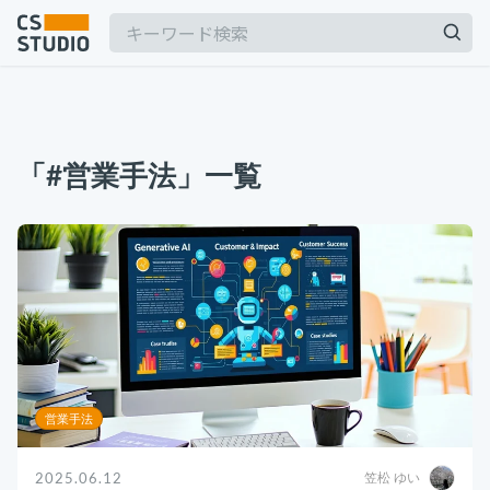
2025.03.19
【2025年最新】Outlookの時短術15選！メー
「#営業手法」一覧
ル作成やタスク管理のテクニックを紹介
カスタマーサポート
記事
2025.06.06
BPaaSに取り組む注目企業一覧（2025年版）
サービス
keyboard_arrow_down
BPO
BPaaS
コンサル・トレーニング
2024.11.07
サボタージュマニュアルとは？組織の内部崩壊
コンサルティング
に関するバイブル
ブートキャンプ
営業手法
CS人材育成プログラム
組織作り
2025.06.12
笠松 ゆい
2025.04.23