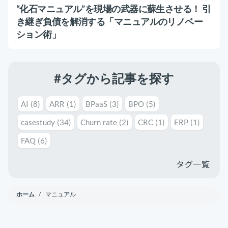
運用代行・人材派遣
意外と知らない？Google スプレッドシート関
“化石マニュアル”を現場の武器に蘇生させる！ 引
数の落とし穴 ～集計作業を効率化する4つの
き継ぎ負債を解消する「マニュアルのリノベー
カスタマーサクセス人材派遣・常駐
関数と、見落としがちな注意点～
カスタマーサポート
ション術」
カスタマーサクセスBPO
BPaaS​
2025.08.19
既存営業 AI BPO
顧客満足度を上げる具体例10選！成功企業の事
例とともに解説
#タグから記事を探す
カスタマーサポート代行
カスタマーサクセス
顧客満足度
多言語カスタマーサポート対応
AI
(8)
ARR
(1)
BPaaS
(3)
BPO
(5)
CSツール導入・運用支援
casestudy
(34)
Churn rate
(2)
CRC
(1)
ERP
(1)
ツール選定・運用支援
FAQ
(6)
Zendesk導入支援
タグ一覧
その他ご支援​
ホーム
/ マニュアル
ユーザーインタビュー
インサイドセールス代行