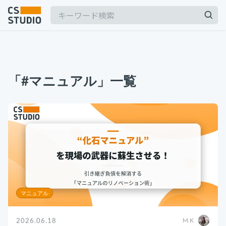
2025.03.19
【2025年最新】Outlookの時短術15選！メー
「#マニュアル」一覧
ル作成やタスク管理のテクニックを紹介
カスタマーサポート
記事
2025.06.06
BPaaSに取り組む注目企業一覧（2025年版）
サービス
keyboard_arrow_down
BPO
BPaaS
コンサル・トレーニング
2024.11.07
サボタージュマニュアルとは？組織の内部崩壊
コンサルティング
に関するバイブル
ブートキャンプ
マニュアル
CS人材育成プログラム
組織作り
2026.06.18
M.K
2025.04.23