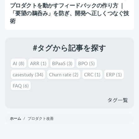
運用代行・人材派遣
意外と知らない？Google スプレッドシート関
プロダクトを動かすフィードバックの作り方 ｜
数の落とし穴 ～集計作業を効率化する4つの
「要望の鵜呑み」を防ぎ、開発へ正しくつなぐ技
カスタマーサクセス人材派遣・常駐
関数と、見落としがちな注意点～
カスタマーサポート
術
カスタマーサクセスBPO
BPaaS​
2025.08.19
既存営業 AI BPO
顧客満足度を上げる具体例10選！成功企業の事
例とともに解説
#タグから記事を探す
カスタマーサポート代行
カスタマーサクセス
顧客満足度
多言語カスタマーサポート対応
AI
(8)
ARR
(1)
BPaaS
(3)
BPO
(5)
CSツール導入・運用支援
casestudy
(34)
Churn rate
(2)
CRC
(1)
ERP
(1)
ツール選定・運用支援
FAQ
(6)
Zendesk導入支援
タグ一覧
その他ご支援​
ホーム
/ プロダクト改善
ユーザーインタビュー
インサイドセールス代行