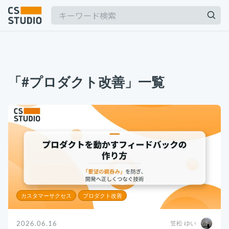
2025.03.19
【2025年最新】Outlookの時短術15選！メー
「#プロダクト改善」一覧
ル作成やタスク管理のテクニックを紹介
カスタマーサポート
記事
2025.06.06
BPaaSに取り組む注目企業一覧（2025年版）
サービス
keyboard_arrow_down
BPO
BPaaS
コンサル・トレーニング
2024.11.07
サボタージュマニュアルとは？組織の内部崩壊
コンサルティング
に関するバイブル
ブートキャンプ
カスタマーサクセス
プロダクト改善
CS人材育成プログラム
組織作り
2026.06.16
笠松 ゆい
2025.04.23