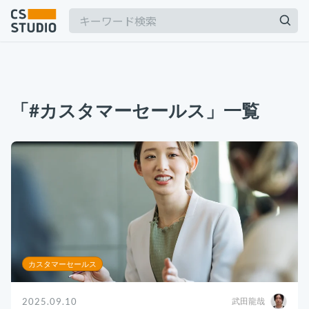
2025.03.19
【2025年最新】Outlookの時短術15選！メー
「#カスタマーセールス」一覧
ル作成やタスク管理のテクニックを紹介
カスタマーサポート
記事
2025.06.06
BPaaSに取り組む注目企業一覧（2025年版）
サービス
keyboard_arrow_down
BPO
BPaaS
コンサル・トレーニング
2024.11.07
サボタージュマニュアルとは？組織の内部崩壊
コンサルティング
に関するバイブル
ブートキャンプ
カスタマーセールス
CS人材育成プログラム
組織作り
2025.09.10
武田龍哉
2025.04.23