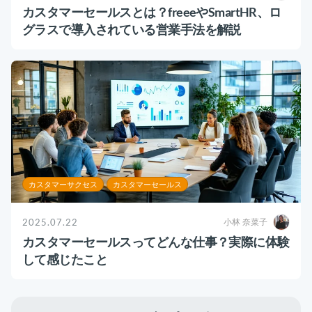
運用代行・人材派遣
意外と知らない？Google スプレッドシート関
カスタマーセールスとは？freeeやSmartHR、ロ
数の落とし穴 ～集計作業を効率化する4つの
グラスで導入されている営業手法を解説
カスタマーサクセス人材派遣・常駐
関数と、見落としがちな注意点～
カスタマーサポート
カスタマーサクセスBPO
BPaaS​
2025.08.19
既存営業 AI BPO
顧客満足度を上げる具体例10選！成功企業の事
例とともに解説
カスタマーサポート代行
カスタマーサクセス
顧客満足度
多言語カスタマーサポート対応
CSツール導入・運用支援
カスタマーサクセス
カスタマーセールス
ツール選定・運用支援
Zendesk導入支援
2025.07.22
小林 奈菜子
その他ご支援​
カスタマーセールスってどんな仕事？実際に体験
して感じたこと
ユーザーインタビュー
インサイドセールス代行