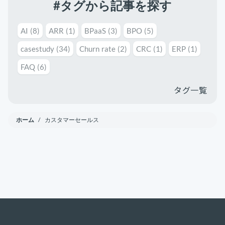
#タグから記事を探す
お役立ち資料
事例
AI
(8)
ARR
(1)
BPaaS
(3)
BPO
(5)
casestudy
(34)
Churn rate
(2)
CRC
(1)
ERP
(1)
セミナー
FAQ
(6)
メルマガ登録
タグ一覧
相談する
ホーム
/ カスタマーセールス