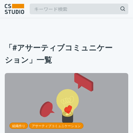
2025.03.19
【2025年最新】Outlookの時短術15選！メー
「#アサーティブコミュニケー
ル作成やタスク管理のテクニックを紹介
カスタマーサポート
ション」一覧
記事
2025.06.06
BPaaSに取り組む注目企業一覧（2025年版）
サービス
keyboard_arrow_down
BPO
BPaaS
コンサル・トレーニング
2024.11.07
サボタージュマニュアルとは？組織の内部崩壊
コンサルティング
に関するバイブル
ブートキャンプ
CS人材育成プログラム
組織作り
組織作り
アサーティブコミュニケーション
2025.04.23