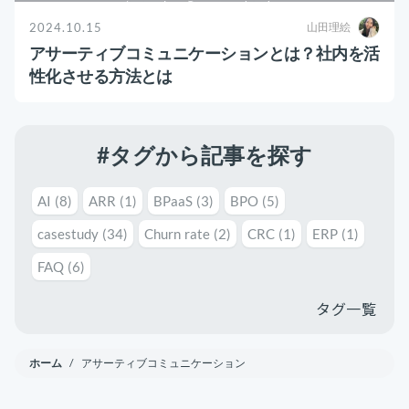
運用代行・人材派遣
意外と知らない？Google スプレッドシート関
2024.10.15
数の落とし穴 ～集計作業を効率化する4つの
山田理絵
カスタマーサクセス人材派遣・常駐
関数と、見落としがちな注意点～
アサーティブコミュニケーションとは？社内を活
カスタマーサポート
カスタマーサクセスBPO
性化させる方法とは
BPaaS​
2025.08.19
既存営業 AI BPO
顧客満足度を上げる具体例10選！成功企業の事
例とともに解説
カスタマーサポート代行
#タグから記事を探す
カスタマーサクセス
顧客満足度
多言語カスタマーサポート対応
AI
(8)
ARR
(1)
BPaaS
(3)
BPO
(5)
CSツール導入・運用支援
casestudy
(34)
Churn rate
(2)
CRC
(1)
ERP
(1)
ツール選定・運用支援
Zendesk導入支援
FAQ
(6)
タグ一覧
その他ご支援​
ユーザーインタビュー
ホーム
/ アサーティブコミュニケーション
インサイドセールス代行