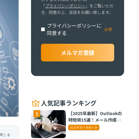
「
プライバシーポリシー
」をご覧いただ
き、同意の上、送信をお願い致します。
プライバシーポリシーに
同意する
人気記事ランキング
【2025年最新】Outlookの
時短術15選！メール作成や
タスク管理のテクニックを
カスタマーサポート
紹介
閉じる