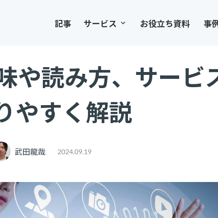
記事
サービス
お役立ち資料
事
keyboard_arrow_down
意味や読み方、サービ
りやすく解説
武田龍哉
2024.09.19