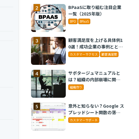
BPaaSに取り組む注目企業
一覧（2025年版）
BPO
BPaaS
顧客満足度を上げる具体例1
0選！成功企業の事例ととも
に解説
カスタマーサクセス
顧客満足度
サボタージュマニュアルと
は？組織の内部崩壊に関す
るバイブル
組織作り
意外と知らない？Google ス
プレッドシート関数の落と
し穴 ～集計作業を効率化
カスタマーサポート
する4つの関数と、見落とし
がちな注意点～