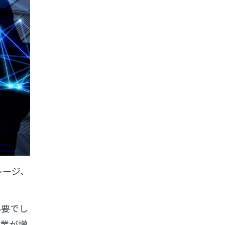
トレージ、
必要でし
企業が増