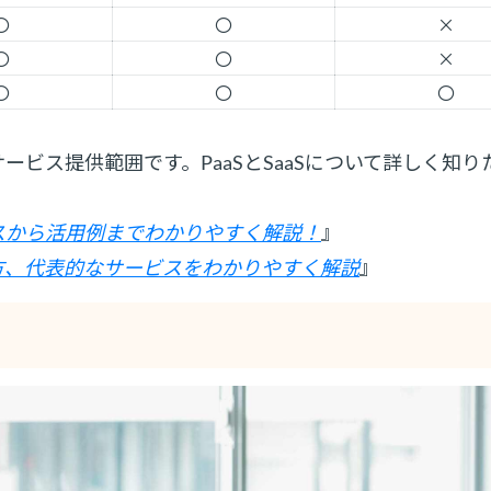
〇
〇
×
〇
〇
×
〇
〇
〇
いはサービス提供範囲です。PaaSとSaaSについて詳しく知
ビスから活用例までわかりやすく解説！
』
み方、代表的なサービスをわかりやすく解説
』