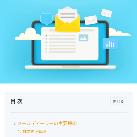
運用代行・人材派遣
カスタマーサクセス人材派遣・常駐
カスタマーサクセスBPO
BPaaS​
既存営業 AI BPO
カスタマーサポート代行
多言語カスタマーサポート対応
CSツール導入・運用支援
ツール選定・運用支援
Zendesk導入支援
目次
閉じる
その他ご支援​
ユーザーインタビュー
メールディーラーの主要機能
インサイドセールス代行
対応状況管理