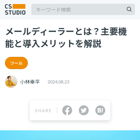
メールディーラーとは？主要機
能と導入メリットを解説
ツール
記事
サービス
keyboard_arrow_down
小林幸平
2024.08.23
コンサル・トレーニング
SHARE
コンサルティング
ブートキャンプ
CS人材育成プログラム