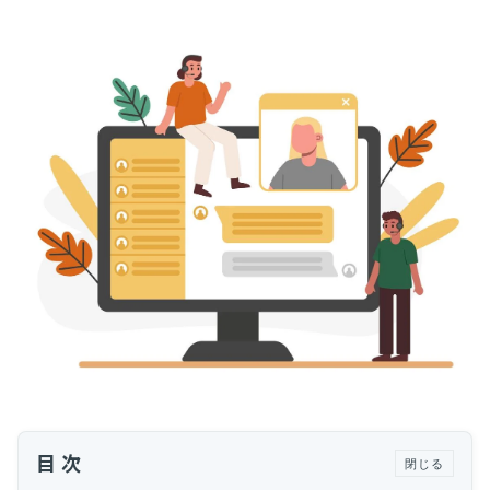
運用代行・人材派遣
サボタージュマニュアルとは？組織の内部崩壊
に関するバイブル
カスタマーサクセス人材派遣・常駐
組織作り
カスタマーサクセスBPO
BPaaS​
2025.04.23
既存営業 AI BPO
意外と知らない？Google スプレッドシート関
数の落とし穴 ～集計作業を効率化する4つの
カスタマーサポート代行
関数と、見落としがちな注意点～
カスタマーサポート
多言語カスタマーサポート対応
CSツール導入・運用支援
ツール選定・運用支援
Zendesk導入支援
その他ご支援​
ユーザーインタビュー
インサイドセールス代行
目次
閉じる