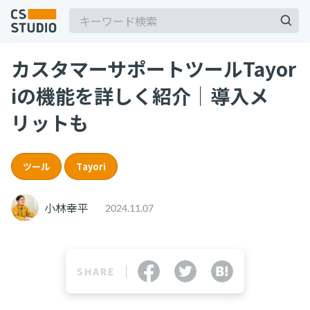
カスタマーサポートツールTayor
2025.03.19
iの機能を詳しく紹介｜導入メ
【2025年最新】Outlookの時短術15選！メー
ル作成やタスク管理のテクニックを紹介
リットも
カスタマーサポート
記事
2025.06.06
ツール
Tayori
BPaaSに取り組む注目企業一覧（2025年版）
サービス
keyboard_arrow_down
BPO
BPaaS
小林幸平
2024.11.07
コンサル・トレーニング
2025.08.19
顧客満足度を上げる具体例10選！成功企業の事
コンサルティング
例とともに解説
ブートキャンプ
SHARE
CS人材育成プログラム
カスタマーサクセス
顧客満足度
2024.11.07