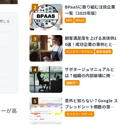
BPaaSに取り組む注目企業
一覧（2025年版）
BPO
BPaaS
閉じる
顧客満足度を上げる具体例1
0選！成功企業の事例ととも
に解説
カスタマーサクセス
顧客満足度
サボタージュマニュアルと
は？組織の内部崩壊に関す
るバイブル
組織作り
意外と知らない？Google ス
プレッドシート関数の落と
シーが高
し穴 ～集計作業を効率化
カスタマーサポート
する4つの関数と、見落とし
がちな注意点～