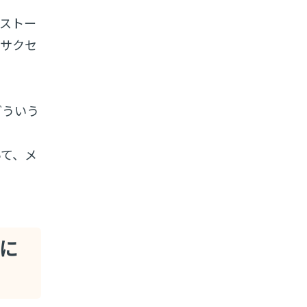
ルストー
ーサクセ
どういう
いて、メ
合に