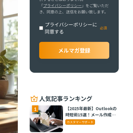
「
プライバシーポリシー
」をご覧いただ
き、同意の上、送信をお願い致します。
プライバシーポリシーに
同意する
人気記事ランキング
【2025年最新】Outlookの
時短術15選！メール作成や
タスク管理のテクニックを
カスタマーサポート
紹介