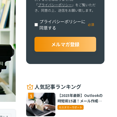
「
プライバシーポリシー
」をご覧いただ
き、同意の上、送信をお願い致します。
プライバシーポリシーに
同意する
人気記事ランキング
【2025年最新】Outlookの
時短術15選！メール作成や
タスク管理のテクニックを
カスタマーサポート
紹介
閉じる