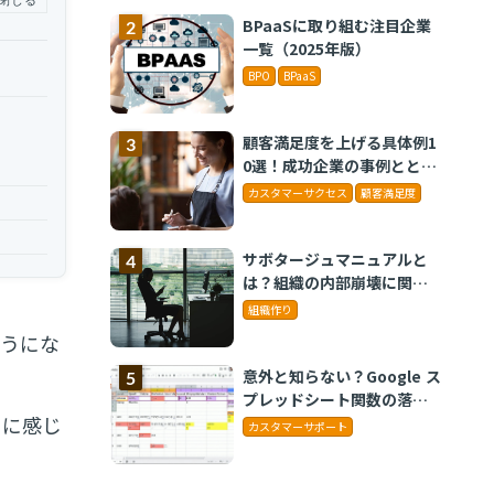
BPaaSに取り組む注目企業
一覧（2025年版）
BPO
BPaaS
顧客満足度を上げる具体例1
0選！成功企業の事例ととも
に解説
カスタマーサクセス
顧客満足度
サボタージュマニュアルと
は？組織の内部崩壊に関す
るバイブル
組織作り
ようにな
意外と知らない？Google ス
プレッドシート関数の落と
し穴 ～集計作業を効率化
うに感じ
カスタマーサポート
する4つの関数と、見落とし
がちな注意点～