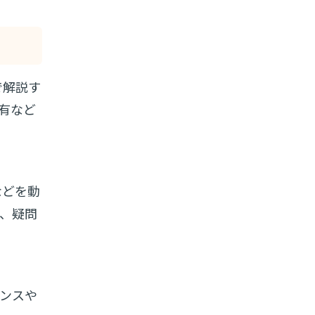
で解説す
有など
などを動
、疑問
ンスや