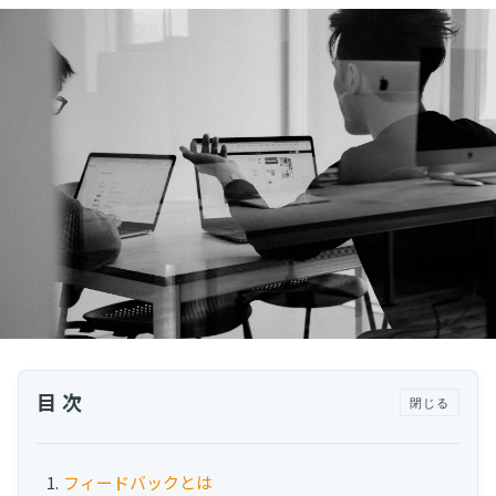
運用代行・人材派遣
カスタマーサクセス人材派遣・常駐
カスタマーサクセスBPO
BPaaS​
既存営業 AI BPO
カスタマーサポート代行
多言語カスタマーサポート対応
CSツール導入・運用支援
ツール選定・運用支援
Zendesk導入支援
その他ご支援​
目次
閉じる
ユーザーインタビュー
インサイドセールス代行
フィードバックとは