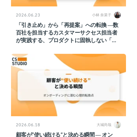
2026.06.23
小林 奈菜子
「引き止め」から「再提案」への転換 ―数
百社を担当するカスタマーサクセス担当者
が実践する、プロダクトに固執しない「接
点維持」戦略
2026.06.18
大城尚哉
顧客が“使い続ける”と決める瞬間 ― オン