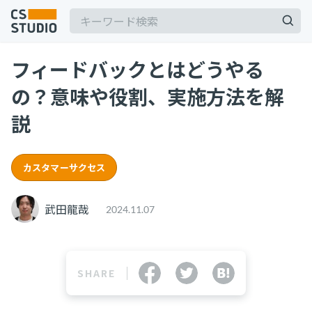
フィードバックとはどうやる
の？意味や役割、実施方法を解
説
記事
カスタマーサクセス
サービス
keyboard_arrow_down
武田龍哉
2024.11.07
コンサル・トレーニング
コンサルティング
ブートキャンプ
SHARE
CS人材育成プログラム