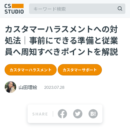
カスタマーハラスメントへの対
2025.03.19
処法｜事前にできる準備と従業
【2025年最新】Outlookの時短術15選！メー
ル作成やタスク管理のテクニックを紹介
員へ周知すべきポイントを解説
カスタマーサポート
記事
2025.06.06
カスタマーハラスメント
カスタマーサポート
BPaaSに取り組む注目企業一覧（2025年版）
サービス
keyboard_arrow_down
BPO
BPaaS
山田理絵
2023.07.28
コンサル・トレーニング
2025.08.19
顧客満足度を上げる具体例10選！成功企業の事
コンサルティング
例とともに解説
ブートキャンプ
SHARE
CS人材育成プログラム
カスタマーサクセス
顧客満足度
2024.11.07