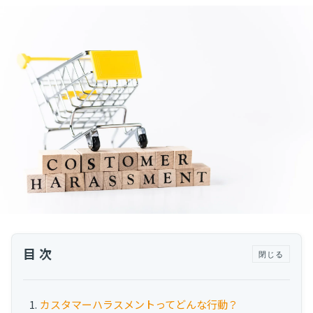
運用代行・人材派遣
サボタージュマニュアルとは？組織の内部崩壊
に関するバイブル
カスタマーサクセス人材派遣・常駐
組織作り
カスタマーサクセスBPO
BPaaS​
2025.04.23
既存営業 AI BPO
意外と知らない？Google スプレッドシート関
数の落とし穴 ～集計作業を効率化する4つの
カスタマーサポート代行
関数と、見落としがちな注意点～
カスタマーサポート
多言語カスタマーサポート対応
CSツール導入・運用支援
ツール選定・運用支援
Zendesk導入支援
その他ご支援​
目次
閉じる
ユーザーインタビュー
インサイドセールス代行
カスタマーハラスメントってどんな行動？