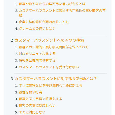
お役立ち資料
顧客や取引先からの理不尽な言いがかりとは
カスタマーハラスメントに該当する可能性の高い顧客の言
事例
動
企業に法的責任が問われることも
セミナー
クレームとの違いとは？
カスタマーハラスメントへの４つの準備
メルマガ登録
顧客との日常的に良好な人間関係を作っておく
対応をマニュアル化する
情報を会社内で共有する
相談する
カスタマーハラスメントを受け付けない
カスタマーハラスメントに対するNG行動とは？
すぐに警察などを呼び法的な手段に訴える
顧客を脅す行為
顧客と同じ目線で喧嘩をする
顧客の言葉に反応しない
すぐに対応しない