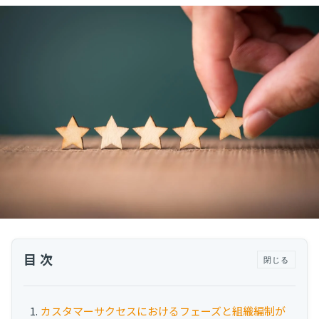
運用代行・人材派遣
サボタージュマニュアルとは？組織の内部崩壊
に関するバイブル
カスタマーサクセス人材派遣・常駐
組織作り
カスタマーサクセスBPO
BPaaS​
2025.04.23
既存営業 AI BPO
意外と知らない？Google スプレッドシート関
数の落とし穴 ～集計作業を効率化する4つの
カスタマーサポート代行
関数と、見落としがちな注意点～
カスタマーサポート
多言語カスタマーサポート対応
CSツール導入・運用支援
ツール選定・運用支援
Zendesk導入支援
その他ご支援​
目次
閉じる
ユーザーインタビュー
インサイドセールス代行
カスタマーサクセスにおけるフェーズと組織編制が