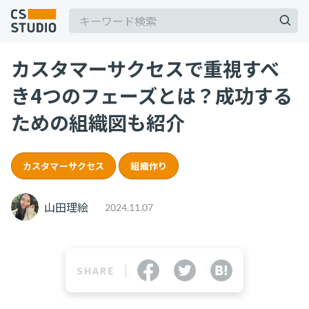
カスタマーサクセスで重視すべ
2025.03.19
き4つのフェーズとは？成功する
【2025年最新】Outlookの時短術15選！メー
ル作成やタスク管理のテクニックを紹介
ための組織図も紹介
カスタマーサポート
記事
2025.06.06
カスタマーサクセス
組織作り
BPaaSに取り組む注目企業一覧（2025年版）
サービス
keyboard_arrow_down
BPO
BPaaS
山田理絵
2024.11.07
コンサル・トレーニング
2025.08.19
顧客満足度を上げる具体例10選！成功企業の事
コンサルティング
例とともに解説
ブートキャンプ
SHARE
CS人材育成プログラム
カスタマーサクセス
顧客満足度
2024.11.07