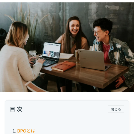
運用代行・人材派遣
サボタージュマニュアルとは？組織の内部崩壊
に関するバイブル
カスタマーサクセス人材派遣・常駐
組織作り
カスタマーサクセスBPO
BPaaS​
2025.04.23
既存営業 AI BPO
意外と知らない？Google スプレッドシート関
数の落とし穴 ～集計作業を効率化する4つの
カスタマーサポート代行
関数と、見落としがちな注意点～
カスタマーサポート
多言語カスタマーサポート対応
CSツール導入・運用支援
ツール選定・運用支援
Zendesk導入支援
その他ご支援​
目次
閉じる
ユーザーインタビュー
インサイドセールス代行
BPOとは