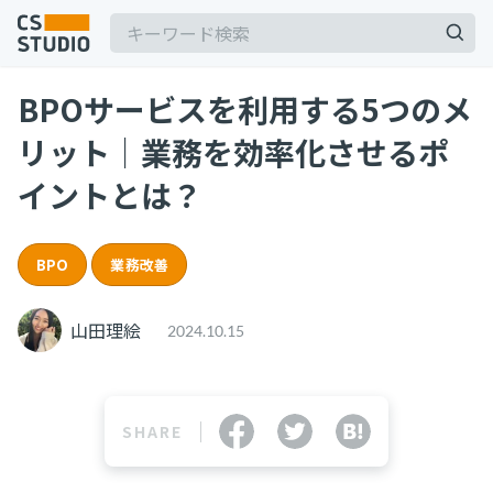
BPOサービスを利用する5つのメ
2025.03.19
リット｜業務を効率化させるポ
【2025年最新】Outlookの時短術15選！メー
ル作成やタスク管理のテクニックを紹介
イントとは？
カスタマーサポート
記事
2025.06.06
BPO
業務改善
BPaaSに取り組む注目企業一覧（2025年版）
サービス
keyboard_arrow_down
BPO
BPaaS
山田理絵
2024.10.15
コンサル・トレーニング
2025.08.19
顧客満足度を上げる具体例10選！成功企業の事
コンサルティング
例とともに解説
ブートキャンプ
SHARE
CS人材育成プログラム
カスタマーサクセス
顧客満足度
2024.11.07