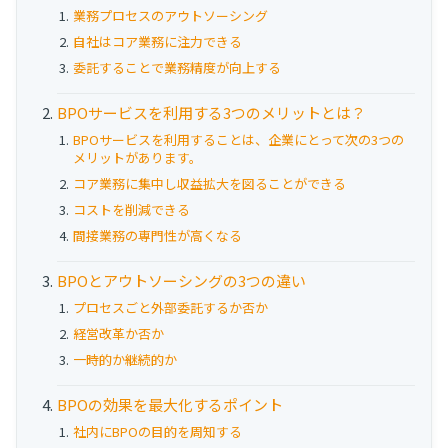
お役立ち資料
業務プロセスのアウトソーシング
自社はコア業務に注力できる
事例
委託することで業務精度が向上する
セミナー
BPOサービスを利用する3つのメリットとは？
BPOサービスを利用することは、企業にとって次の3つの
メリットがあります。
メルマガ登録
コア業務に集中し収益拡大を図ることができる
コストを削減できる
間接業務の専門性が高くなる
相談する
BPOとアウトソーシングの3つの違い
プロセスごと外部委託するか否か
経営改革か否か
一時的か継続的か
BPOの効果を最大化するポイント
社内にBPOの目的を周知する