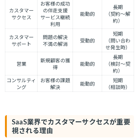
お客様の成功
長期
カスタマー
の伴走支援
能動的
（契約～解
サクセス
サービス継続
約）
利用
短期
カスタマー
問題の解決
受動的
（問い合わ
サポート
不満の解消
せ発生時）
長期
新規顧客の獲
営業
能動的
（検討～契
得
約）
コンサルティ
お客様の課題
短期
能動的
ング
解決
（相談時）
SaaS業界でカスタマーサクセスが重要
視される理由