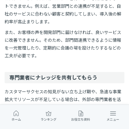
トできません。例えば、営業部門との連携が不足すると、自
社のサービスに合わない顧客と契約してしまい、導入後の解
約率が高止まりします。
また、お客様の声を開発部門に届けなければ、良いサービス
に改善できません。そのため、部門間連携できるように情報
を一元管理したり、定期的に会議の場を設けたりするなどの
工夫が必要です。
専門業者にナレッジを共有してもらう
カスタマーサクセスの知見がない立ち上げ期や、急速な事業
拡大でリソースが不足している場合は、外部の専門業者を活
用するのもおすすめです。
SaaS企業を支援してきたプロフェッショナルから、オンボー
ホーム
ランキング
お役立ち資料
メニュー
ディングの型化、KPIの設定方法、マニュアル作成などの実践