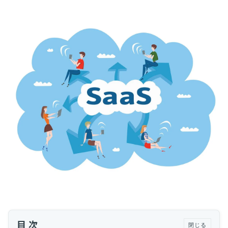
運用代行・人材派遣
サボタージュマニュアルとは？組織の内部崩壊
に関するバイブル
カスタマーサクセス人材派遣・常駐
組織作り
カスタマーサクセスBPO
BPaaS​
2025.04.23
既存営業 AI BPO
意外と知らない？Google スプレッドシート関
数の落とし穴 ～集計作業を効率化する4つの
カスタマーサポート代行
関数と、見落としがちな注意点～
カスタマーサポート
多言語カスタマーサポート対応
CSツール導入・運用支援
ツール選定・運用支援
Zendesk導入支援
その他ご支援​
ユーザーインタビュー
インサイドセールス代行
目次
閉じる