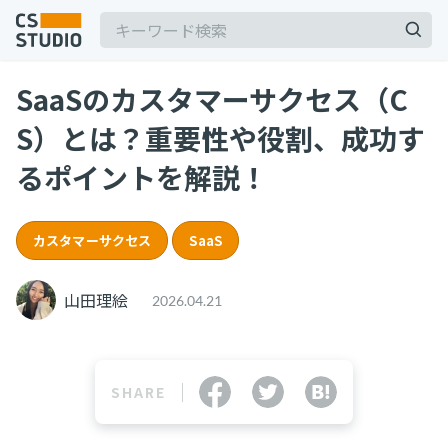
SaaSのカスタマーサクセス（C
2025.03.19
S）とは？重要性や役割、成功す
【2025年最新】Outlookの時短術15選！メー
ル作成やタスク管理のテクニックを紹介
るポイントを解説！
カスタマーサポート
記事
2025.06.06
カスタマーサクセス
SaaS
BPaaSに取り組む注目企業一覧（2025年版）
サービス
keyboard_arrow_down
BPO
BPaaS
山田理絵
2026.04.21
コンサル・トレーニング
2025.08.19
顧客満足度を上げる具体例10選！成功企業の事
コンサルティング
例とともに解説
ブートキャンプ
SHARE
CS人材育成プログラム
カスタマーサクセス
顧客満足度
2024.11.07